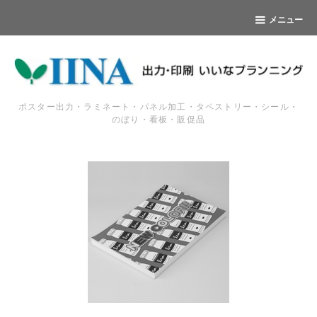
メニュー
ポスター出力・ラミネート・パネル加工・タペストリー・シール・
のぼり・看板・販促品