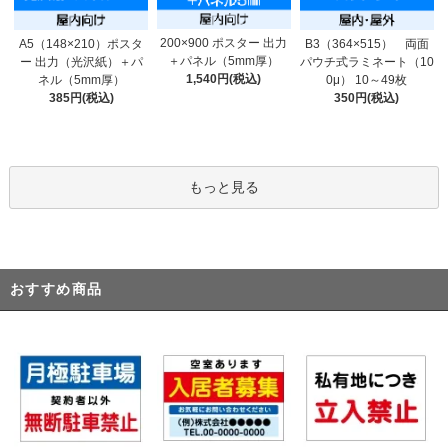
200×900 ポスター 出力
A5（148×210）ポスタ
B3（364×515） 両面
＋パネル（5mm厚）
ー 出力（光沢紙）＋パ
パウチ式ラミネート（10
1,540円(税込)
ネル（5mm厚）
0μ） 10～49枚
385円(税込)
350円(税込)
もっと見る
おすすめ商品