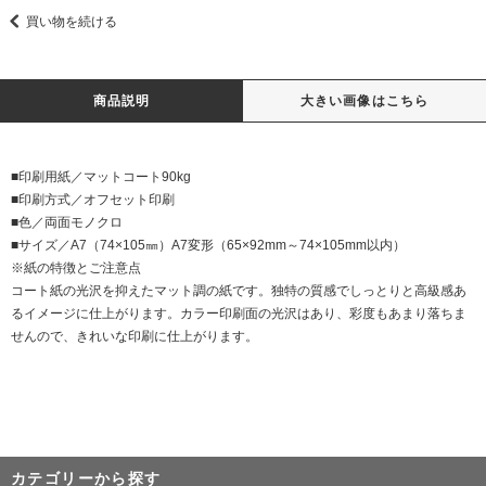
買い物を続ける
商品説明
大きい画像はこちら
■印刷用紙／マットコート90kg
■印刷方式／オフセット印刷
■色／両面モノクロ
■サイズ／A7（74×105㎜）A7変形（65×92mm～74×105mm以内）
※紙の特徴とご注意点
コート紙の光沢を抑えたマット調の紙です。独特の質感でしっとりと高級感あ
るイメージに仕上がります。カラー印刷面の光沢はあり、彩度もあまり落ちま
せんので、きれいな印刷に仕上がります。
カテゴリーから探す