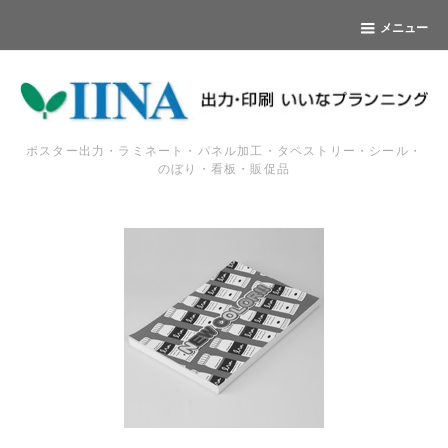
メニュー
ポスター出力・ラミネート・パネル加工・タペストリー・シール・
のぼり・看板・販促品