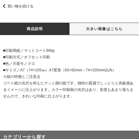
買い物を続ける
商品説明
大きい画像はこちら
■印刷用紙／マットコート90kg
■印刷方式／オフセット印刷
■色／片面モノクロ
■サイズ／A7（74×105㎜）A7変形（65×92mm～74×105mm以内）
※紙の特徴とご注意点
コート紙の光沢を抑えたマット調の紙です。独特の質感でしっとりと高級感あ
るイメージに仕上がります。カラー印刷面の光沢はあり、彩度もあまり落ちま
せんので、きれいな印刷に仕上がります。
カテゴリーから探す