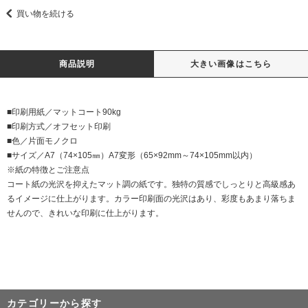
買い物を続ける
商品説明
大きい画像はこちら
■印刷用紙／マットコート90kg
■印刷方式／オフセット印刷
■色／片面モノクロ
■サイズ／A7（74×105㎜）A7変形（65×92mm～74×105mm以内）
※紙の特徴とご注意点
コート紙の光沢を抑えたマット調の紙です。独特の質感でしっとりと高級感あ
るイメージに仕上がります。カラー印刷面の光沢はあり、彩度もあまり落ちま
せんので、きれいな印刷に仕上がります。
カテゴリーから探す