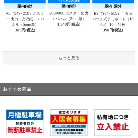
200×900 ポスター 出力
A5（148×210）ポスタ
B3（364×515） 両面
＋パネル（5mm厚）
ー 出力（光沢紙）＋パ
パウチ式ラミネート（10
1,540円(税込)
ネル（5mm厚）
0μ） 10～49枚
385円(税込)
350円(税込)
もっと見る
おすすめ商品