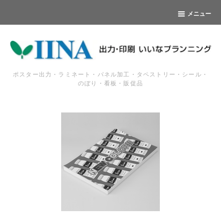
メニュー
ポスター出力・ラミネート・パネル加工・タペストリー・シール・
のぼり・看板・販促品