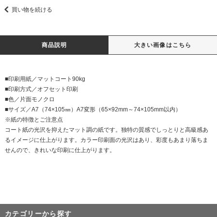
買い物を続ける
商品説明
大きい画像はこちら
■印刷用紙／マットコート90kg
■印刷方式／オフセット印刷
■色／片面モノクロ
■サイズ／A7（74×105㎜）A7変形（65×92mm～74×105mm以内）
※紙の特徴とご注意点
コート紙の光沢を抑えたマット調の紙です。独特の質感でしっとりと高級感あ
るイメージに仕上がります。カラー印刷面の光沢はあり、彩度もあまり落ちま
せんので、きれいな印刷に仕上がります。
カテゴリーから探す