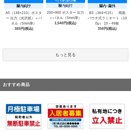
200×900 ポスター 出力
A5（148×210）ポスタ
B3（364×515） 両面
＋パネル（5mm厚）
ー 出力（光沢紙）＋パ
パウチ式ラミネート（10
1,540円(税込)
ネル（5mm厚）
0μ） 10～49枚
385円(税込)
350円(税込)
もっと見る
おすすめ商品