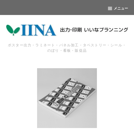
メニュー
ポスター出力・ラミネート・パネル加工・タペストリー・シール・
のぼり・看板・販促品