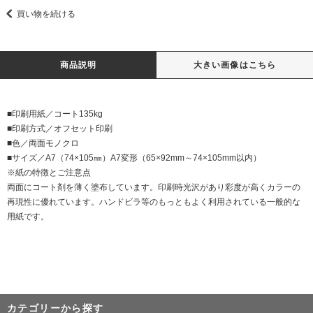
買い物を続ける
商品説明
大きい画像はこちら
■印刷用紙／コート135kg
■印刷方式／オフセット印刷
■色／両面モノクロ
■サイズ／A7（74×105㎜）A7変形（65×92mm～74×105mm以内）
※紙の特徴とご注意点
両面にコート剤を薄く塗布しています。印刷時光沢があり彩度が高くカラーの
再現性に優れています。ハンドビラ等のもっともよく利用されている一般的な
用紙です。
カテゴリーから探す