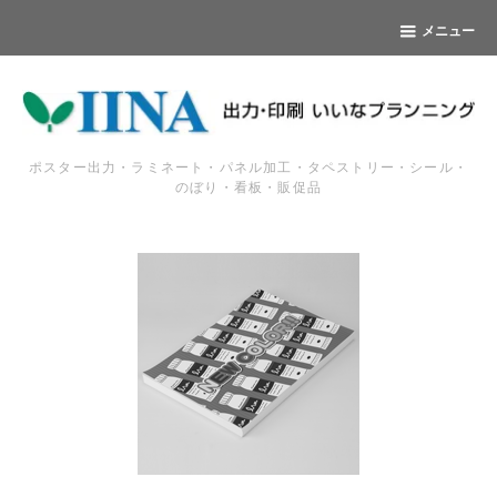
メニュー
ポスター出力・ラミネート・パネル加工・タペストリー・シール・
のぼり・看板・販促品