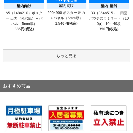
200×900 ポスター 出力
A5（148×210）ポスタ
B3（364×515） 両面
＋パネル（5mm厚）
ー 出力（光沢紙）＋パ
パウチ式ラミネート（10
1,540円(税込)
ネル（5mm厚）
0μ） 10～49枚
385円(税込)
350円(税込)
もっと見る
おすすめ商品