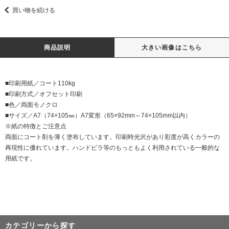
買い物を続ける
商品説明
大きい画像はこちら
■印刷用紙／コート110kg
■印刷方式／オフセット印刷
■色／両面モノクロ
■サイズ／A7（74×105㎜）A7変形（65×92mm～74×105mm以内）
※紙の特徴とご注意点
両面にコート剤を薄く塗布しています。印刷時光沢があり彩度が高くカラーの
再現性に優れています。ハンドビラ等のもっともよく利用されている一般的な
用紙です。
カテゴリーから探す