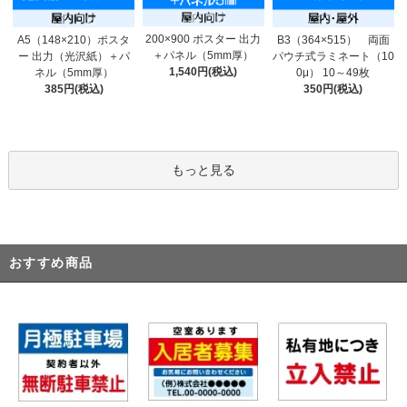
200×900 ポスター 出力
A5（148×210）ポスタ
B3（364×515） 両面
＋パネル（5mm厚）
ー 出力（光沢紙）＋パ
パウチ式ラミネート（10
1,540円(税込)
ネル（5mm厚）
0μ） 10～49枚
385円(税込)
350円(税込)
もっと見る
おすすめ商品