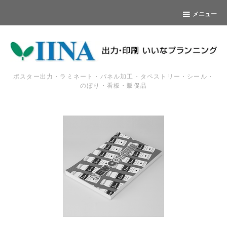
メニュー
ポスター出力・ラミネート・パネル加工・タペストリー・シール・
のぼり・看板・販促品