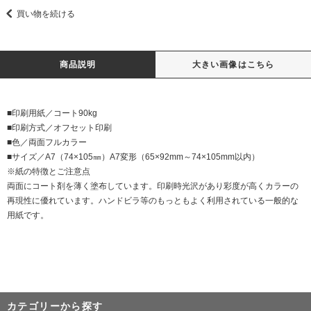
買い物を続ける
商品説明
大きい画像はこちら
■印刷用紙／コート90kg
■印刷方式／オフセット印刷
■色／両面フルカラー
■サイズ／A7（74×105㎜）A7変形（65×92mm～74×105mm以内）
※紙の特徴とご注意点
両面にコート剤を薄く塗布しています。印刷時光沢があり彩度が高くカラーの
再現性に優れています。ハンドビラ等のもっともよく利用されている一般的な
用紙です。
カテゴリーから探す