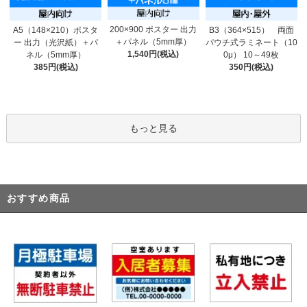
200×900 ポスター 出力
A5（148×210）ポスタ
B3（364×515） 両面
＋パネル（5mm厚）
ー 出力（光沢紙）＋パ
パウチ式ラミネート（10
1,540円(税込)
ネル（5mm厚）
0μ） 10～49枚
385円(税込)
350円(税込)
もっと見る
おすすめ商品