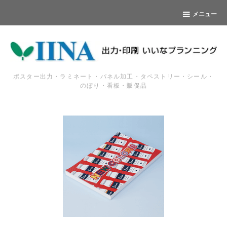
メニュー
ポスター出力・ラミネート・パネル加工・タペストリー・シール・
のぼり・看板・販促品