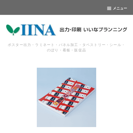
メニュー
ポスター出力・ラミネート・パネル加工・タペストリー・シール・
のぼり・看板・販促品