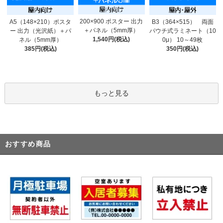
200×900 ポスター 出力
A5（148×210）ポスタ
B3（364×515） 両面
＋パネル（5mm厚）
ー 出力（光沢紙）＋パ
パウチ式ラミネート（10
1,540円(税込)
ネル（5mm厚）
0μ） 10～49枚
385円(税込)
350円(税込)
もっと見る
おすすめ商品