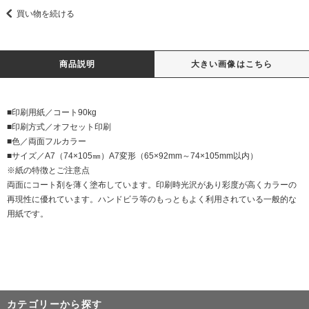
買い物を続ける
商品説明
大きい画像はこちら
■印刷用紙／コート90kg
■印刷方式／オフセット印刷
■色／両面フルカラー
■サイズ／A7（74×105㎜）A7変形（65×92mm～74×105mm以内）
※紙の特徴とご注意点
両面にコート剤を薄く塗布しています。印刷時光沢があり彩度が高くカラーの
再現性に優れています。ハンドビラ等のもっともよく利用されている一般的な
用紙です。
カテゴリーから探す