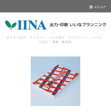
メニュー
ポスター出力・ラミネート・パネル加工・タペストリー・シール・
のぼり・看板・販促品