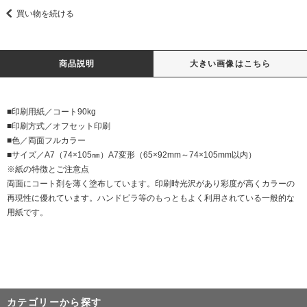
買い物を続ける
商品説明
大きい画像はこちら
■印刷用紙／コート90kg
■印刷方式／オフセット印刷
■色／両面フルカラー
■サイズ／A7（74×105㎜）A7変形（65×92mm～74×105mm以内）
※紙の特徴とご注意点
両面にコート剤を薄く塗布しています。印刷時光沢があり彩度が高くカラーの
再現性に優れています。ハンドビラ等のもっともよく利用されている一般的な
用紙です。
カテゴリーから探す