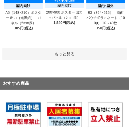
200×900 ポスター 出力
A5（148×210）ポスタ
B3（364×515） 両面
＋パネル（5mm厚）
ー 出力（光沢紙）＋パ
パウチ式ラミネート（10
1,540円(税込)
ネル（5mm厚）
0μ） 10～49枚
385円(税込)
350円(税込)
もっと見る
おすすめ商品