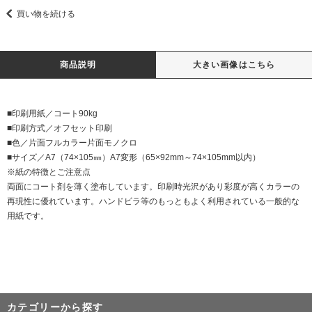
買い物を続ける
商品説明
大きい画像はこちら
■印刷用紙／コート90kg
■印刷方式／オフセット印刷
■色／片面フルカラー片面モノクロ
■サイズ／A7（74×105㎜）A7変形（65×92mm～74×105mm以内）
※紙の特徴とご注意点
両面にコート剤を薄く塗布しています。印刷時光沢があり彩度が高くカラーの
再現性に優れています。ハンドビラ等のもっともよく利用されている一般的な
用紙です。
カテゴリーから探す