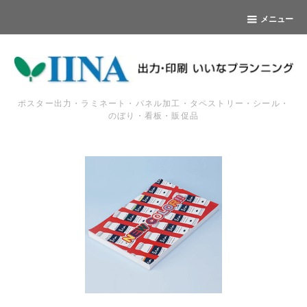
メニュー
ポスター出力・ラミネート・パネル加工・タペストリー・シール・
のぼり・看板・販促品