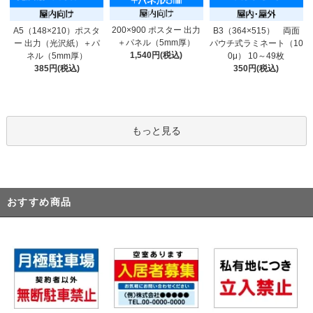
200×900 ポスター 出力
A5（148×210）ポスタ
B3（364×515） 両面
＋パネル（5mm厚）
ー 出力（光沢紙）＋パ
パウチ式ラミネート（10
1,540円(税込)
ネル（5mm厚）
0μ） 10～49枚
385円(税込)
350円(税込)
もっと見る
おすすめ商品