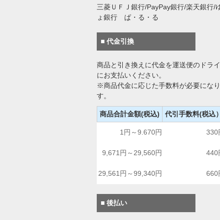
三菱ＵＦＪ銀行/PayPay銀行/楽天銀行/
ょ銀行 ぱ・る・る
■ 代金引換
商品と引き換えに代金を運送便のドラ
にお支払いください。
※商品代金に応じた手数料が必要にな
す。
商品合計金額(税込)
代引手数料(税込
1円～9.670円
33
9,671円～29,560円
44
29,561円～99,340円
66
■ 後払い