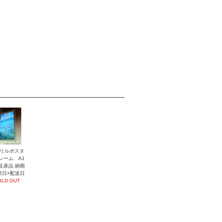
リルポスタ
レーム A1
生産品 納期
業日+配送日
OLD OUT