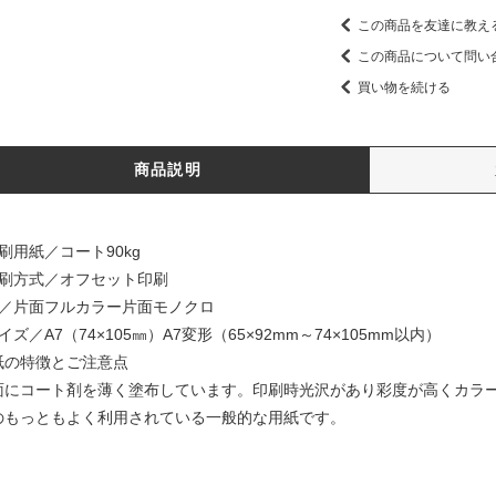
この商品を友達に教え
この商品について問い
買い物を続ける
商品説明
刷用紙／コート90kg
印刷方式／オフセット印刷
色／片面フルカラー片面モノクロ
イズ／A7（74×105㎜）A7変形（65×92mm～74×105mm以内）
紙の特徴とご注意点
面にコート剤を薄く塗布しています。印刷時光沢があり彩度が高くカラ
のもっともよく利用されている一般的な用紙です。