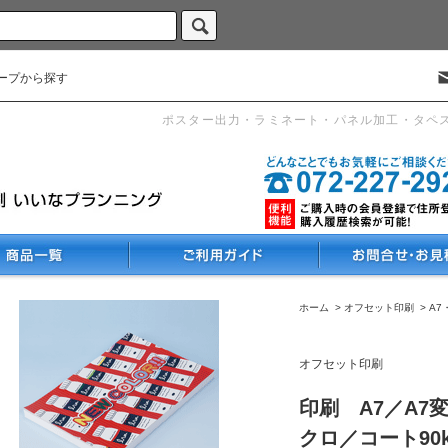
ープから探す
ポスター出力・ラミネート・パネル加工・タペ
ホーム
>
オフセット印刷
>
A7
オフセット印刷
印刷 A7／A7
クロ／コート90k