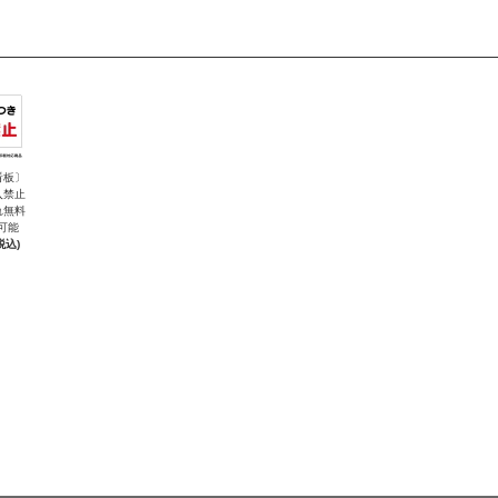
看板〕
入禁止
れ無料
可能
税込)