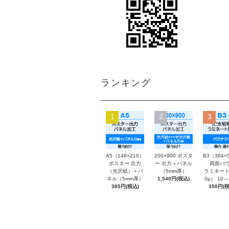
ランキング
1
2
3
A5（148×210）
200×900 ポスタ
B3（364×
ポスター 出力
ー 出力＋パネル
両面パウ
（光沢紙）＋パ
（5mm厚）
ラミネート
ネル（5mm厚）
1,540円(税込)
0μ） 10
385円(税込)
350円(税