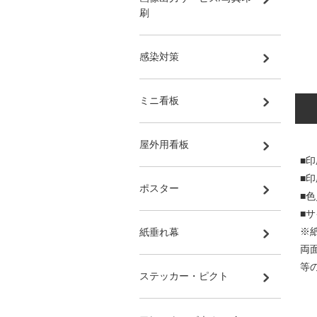
刷
感染対策
ミニ看板
屋外用看板
■印
■
ポスター
■
■サ
※
紙垂れ幕
両
等
ステッカー・ピクト