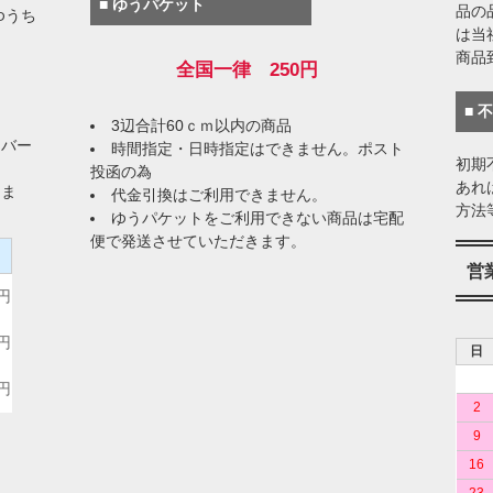
■ ゆうパケット
品の
ゆうち
は当
商品
全国一律 250円
■ 
3辺合計60ｃｍ以内の商品
イバー
時間指定・日時指定はできません。ポスト
初期
投函の為
あれ
りま
代金引換はご利用できません。
方法
ゆうパケットをご利用できない商品は宅配
便で発送させていただきます。
）
営
0円
0円
日
0円
2
9
16