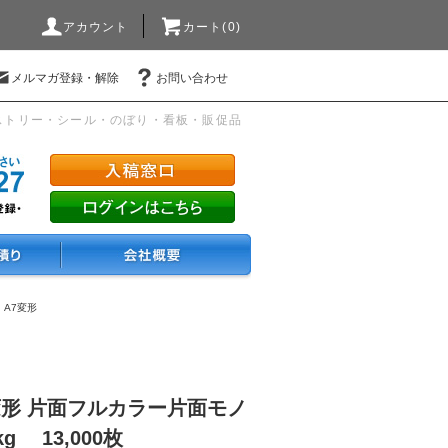
アカウント
カート(0)
メルマガ登録・解除
お問い合わせ
ストリー・シール・のぼり・看板・販促品
・A7変形
変形 片面フルカラー片面モノ
g 13,000枚