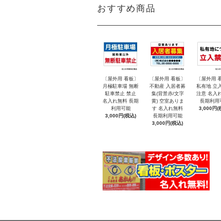
おすすめ商品
〔屋外用 看板〕
〔屋外用 看板〕
〔屋外用 
月極駐車場 無断
不動産 入居者募
私有地 立
駐車禁止 禁止
集(背景赤/文字
注意 名入
名入れ無料 長期
黄) 空室ありま
長期利用
利用可能
す 名入れ無料
3,000円(
3,000円(税込)
長期利用可能
3,000円(税込)