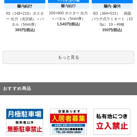
200×900 ポスター 出力
A5（148×210）ポスタ
B3（364×515） 両面
＋パネル（5mm厚）
ー 出力（光沢紙）＋パ
パウチ式ラミネート（10
1,540円(税込)
ネル（5mm厚）
0μ） 10～49枚
385円(税込)
350円(税込)
もっと見る
おすすめ商品