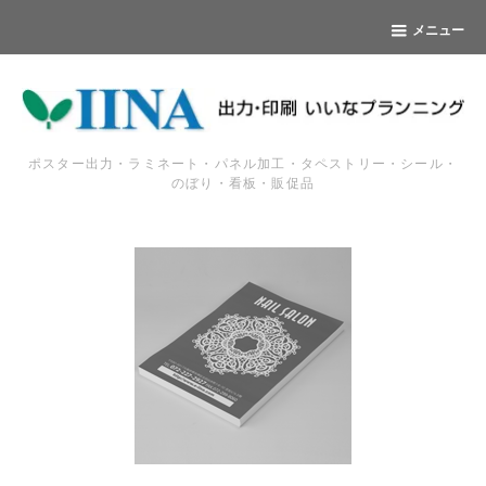
メニュー
ポスター出力・ラミネート・パネル加工・タペストリー・シール・
のぼり・看板・販促品