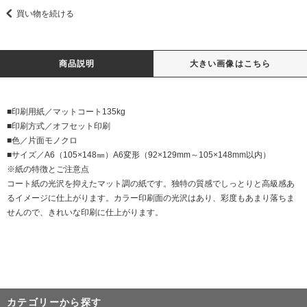
買い物を続ける
商品説明
大きい画像はこちら
■印刷用紙／マットコート135kg
■印刷方式／オフセット印刷
■色／片面モノクロ
■サイズ／A6（105×148㎜）A6変形（92×129mm～105×148mm以内）
※紙の特徴とご注意点
コート紙の光沢を抑えたマット調の紙です。独特の質感でしっとりと高級感あ
るイメージに仕上がります。カラー印刷面の光沢はあり、彩度もあまり落ちま
せんので、きれいな印刷に仕上がります。
カテゴリーから探す