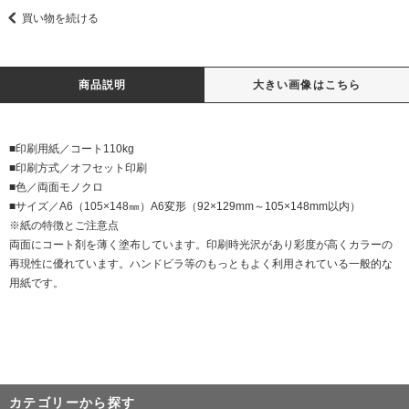
買い物を続ける
商品説明
大きい画像はこちら
■印刷用紙／コート110kg
■印刷方式／オフセット印刷
■色／両面モノクロ
■サイズ／A6（105×148㎜）A6変形（92×129mm～105×148mm以内）
※紙の特徴とご注意点
両面にコート剤を薄く塗布しています。印刷時光沢があり彩度が高くカラーの
再現性に優れています。ハンドビラ等のもっともよく利用されている一般的な
用紙です。
カテゴリーから探す