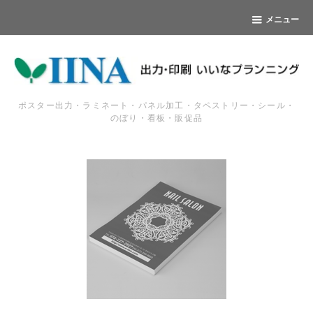
メニュー
ポスター出力・ラミネート・パネル加工・タペストリー・シール・
のぼり・看板・販促品