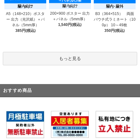
200×900 ポスター 出力
A5（148×210）ポスタ
B3（364×515） 両面
＋パネル（5mm厚）
ー 出力（光沢紙）＋パ
パウチ式ラミネート（10
1,540円(税込)
ネル（5mm厚）
0μ） 10～49枚
385円(税込)
350円(税込)
もっと見る
おすすめ商品