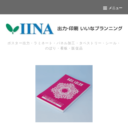
メニュー
ポスター出力・ラミネート・パネル加工・タペストリー・シール・
のぼり・看板・販促品