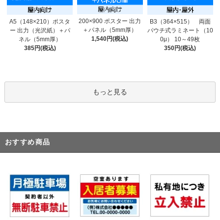
200×900 ポスター 出力
A5（148×210）ポスタ
B3（364×515） 両面
＋パネル（5mm厚）
ー 出力（光沢紙）＋パ
パウチ式ラミネート（10
1,540円(税込)
ネル（5mm厚）
0μ） 10～49枚
385円(税込)
350円(税込)
もっと見る
おすすめ商品