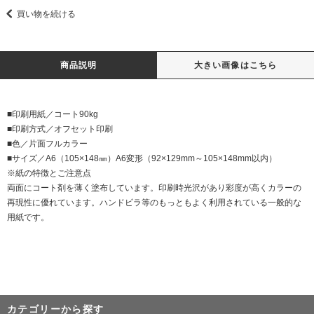
買い物を続ける
商品説明
大きい画像はこちら
■印刷用紙／コート90kg
■印刷方式／オフセット印刷
■色／片面フルカラー
■サイズ／A6（105×148㎜）A6変形（92×129mm～105×148mm以内）
※紙の特徴とご注意点
両面にコート剤を薄く塗布しています。印刷時光沢があり彩度が高くカラーの
再現性に優れています。ハンドビラ等のもっともよく利用されている一般的な
用紙です。
カテゴリーから探す