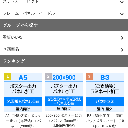
ステッカー・ピクト
フレーム・パネル・イーゼル
グループから探す
看板いいな
企画商品
ランキング
1
2
3
200×900 ポスター 出力
A5（148×210）ポスタ
B3（364×515） 両面
＋パネル（5mm厚）
ー 出力（光沢紙）＋パ
パウチ式ラミネート（10
1,540円(税込)
ネル（5mm厚）
0μ） 10～49枚