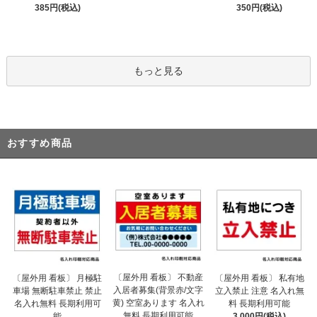
385円(税込)
350円(税込)
もっと見る
おすすめ商品
〔屋外用 看板〕 不動産
〔屋外用 看板〕 月極駐
〔屋外用 看板〕 私有地
入居者募集(背景赤/文字
車場 無断駐車禁止 禁止
立入禁止 注意 名入れ無
黄) 空室あります 名入れ
名入れ無料 長期利用可
料 長期利用可能
無料 長期利用可能
能
3,000円(税込)