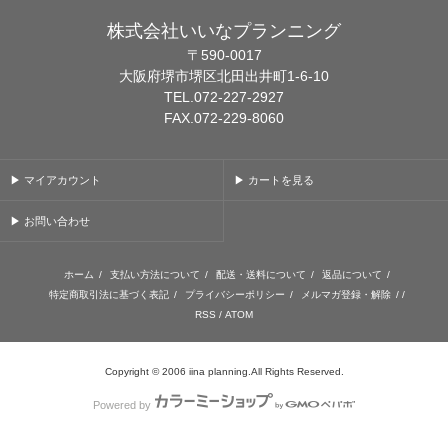
株式会社いいなプランニング
〒590-0017
大阪府堺市堺区北田出井町1-6-10
TEL.072-227-2927
FAX.072-229-8060
▶ マイアカウント
▶ カートを見る
▶ お問い合わせ
ホーム
/
支払い方法について
/
配送・送料について
/
返品について
/
特定商取引法に基づく表記
/
プライバシーポリシー
/
メルマガ登録・解除
/ /
RSS
/
ATOM
Copyright © 2006 iina planning.All Rights Reserved.
Powered by