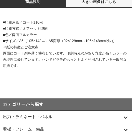
商品説明
大きい画像はこちら
■印刷用紙／コート110kg
■印刷方式／オフセット印刷
■色／両面フルカラー
■サイズ／A5（105×148㎜）A5変形（92×129mm～105×148mm以内）
※紙の特徴とご注意点
両面にコート剤を薄く塗布しています。印刷時光沢があり彩度が高くカラーの
再現性に優れています。ハンドビラ等のもっともよく利用されている一般的な
用紙です。
カテゴリーから探す
出力・ラミネート・パネル
看板・フレーム・備品