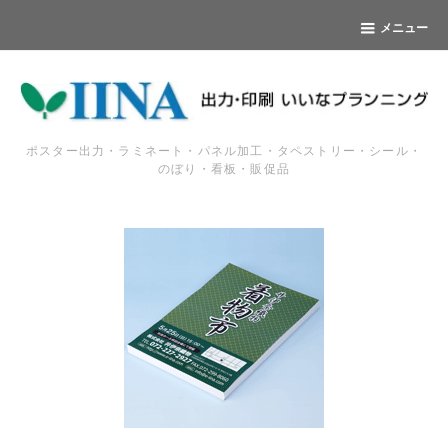
メニュー
ポスター出力・ラミネート・パネル加工・タペストリー・シール・
のぼり・看板・販促品