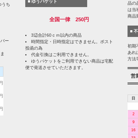
■ ゆうパケット
品の
ゆうち
は当
商品
全国一律 250円
■ 
3辺合計60ｃｍ以内の商品
イバー
時間指定・日時指定はできません。ポスト
初期
投函の為
あれ
りま
代金引換はご利用できません。
方法
ゆうパケットをご利用できない商品は宅配
便で発送させていただきます。
）
営
0円
0円
日
0円
2
9
16