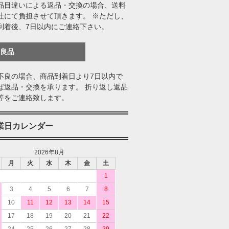
品目違いによる返品・交換の場合、送料
社にて負担させて頂きます。 ※ただし、
到着後、7日以内にご連絡下さい。
不良品
不良の場合、商品到着日より7日以内で
ば返品・交換を承ります。 折り返し返品
等をご連絡致します。
業日カレンダー
2026年8月
月
火
水
木
金
土
1
3
4
5
6
7
8
10
11
12
13
14
15
17
18
19
20
21
22