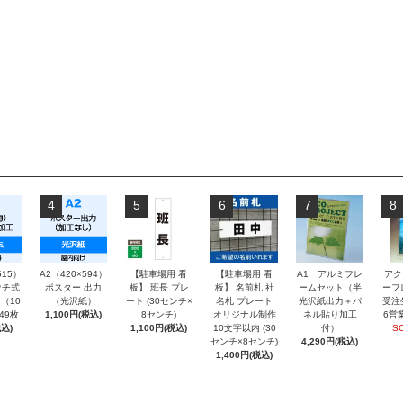
4
5
6
7
8
515）
A2（420×594）
【駐車場用 看
【駐車場用 看
A1 アルミフレ
アク
チ式
ポスター 出力
板】 班長 プレ
板】 名前札 社
ームセット（半
ーフ
（10
（光沢紙）
ート (30センチ×
名札 プレート
光沢紙出力＋パ
受注
～49枚
1,100円(税込)
8センチ)
オリジナル制作
ネル貼り加工
6営
込)
1,100円(税込)
10文字以内 (30
付）
S
センチ×8センチ)
4,290円(税込)
1,400円(税込)