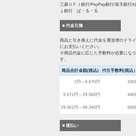
三菱ＵＦＪ銀行/PayPay銀行/楽天銀行/
ょ銀行 ぱ・る・る
■ 代金引換
商品と引き換えに代金を運送便のドラ
にお支払いください。
※商品代金に応じた手数料が必要にな
す。
商品合計金額(税込)
代引手数料(税込
1円～9.670円
33
9,671円～29,560円
44
29,561円～99,340円
66
■ 後払い