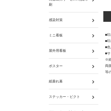
刷
感染対策
■印
ミニ看板
■
■
屋外用看板
■サ
※
両
ポスター
等
紙垂れ幕
ステッカー・ピクト