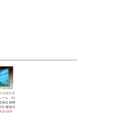
リルポスタ
レーム A1
生産品 納期
業日+配送日
OLD OUT