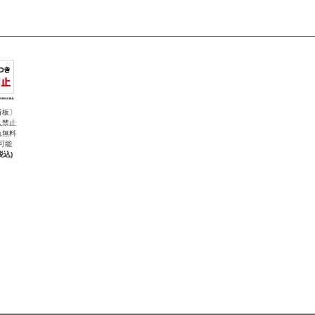
看板〕
入禁止
れ無料
可能
税込)