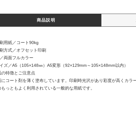
商品説明
刷用紙／コート90kg
印刷方式／オフセット印刷
色／両面フルカラー
イズ／A5（105×148㎜）A5変形（92×129mm～105×148mm以内）
紙の特徴とご注意点
面にコート剤を薄く塗布しています。印刷時光沢があり彩度が高くカラ
のもっともよく利用されている一般的な用紙です。