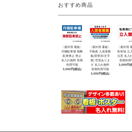
おすすめ商品
〔屋外用 看板〕
〔屋外用 看板〕
〔屋外用 
月極駐車場 無断
不動産 入居者募
私有地 立
駐車禁止 禁止
集(背景赤/文字
注意 名入
名入れ無料 長期
黄) 空室ありま
長期利用
利用可能
す 名入れ無料
3,000円(
3,000円(税込)
長期利用可能
3,000円(税込)