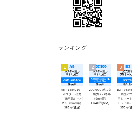
ランキング
1
2
3
A5（148×210）
200×900 ポスタ
B3（364×
ポスター 出力
ー 出力＋パネル
両面パウ
（光沢紙）＋パ
（5mm厚）
ラミネート
ネル（5mm厚）
1,540円(税込)
0μ） 10
385円(税込)
350円(税