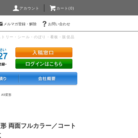
アカウント
カート(0)
メルマガ登録・解除
お問い合わせ
ストリー・シール・のぼり・看板・販促品
・A5変形
変形 両面フルカラー／コート
枚