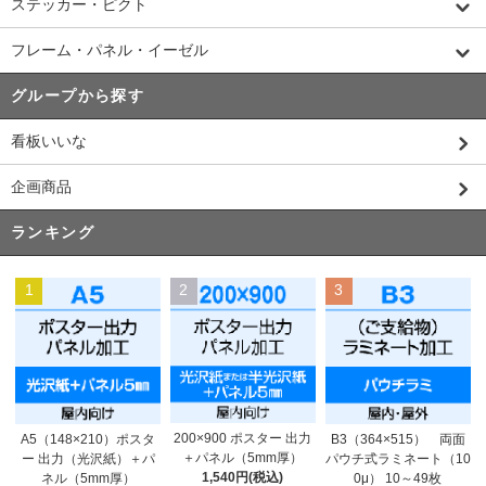
ステッカー・ピクト
フレーム・パネル・イーゼル
グループから探す
看板いいな
企画商品
ランキング
1
2
3
200×900 ポスター 出力
A5（148×210）ポスタ
B3（364×515） 両面
＋パネル（5mm厚）
ー 出力（光沢紙）＋パ
パウチ式ラミネート（10
1,540円(税込)
ネル（5mm厚）
0μ） 10～49枚