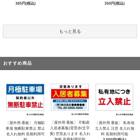
385円(税込)
350円(税込)
もっと見る
おすすめ商品
〔屋外用 看板〕 不動産
〔屋外用 看板〕 月極駐
〔屋外用 看板〕 私有地
入居者募集(背景赤/文字
車場 無断駐車禁止 禁止
立入禁止 注意 名入れ無
黄) 空室あります 名入れ
名入れ無料 長期利用可
料 長期利用可能
無料 長期利用可能
能
3,000円(税込)