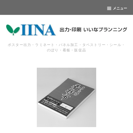
メニュー
ポスター出力・ラミネート・パネル加工・タペストリー・シール・
のぼり・看板・販促品