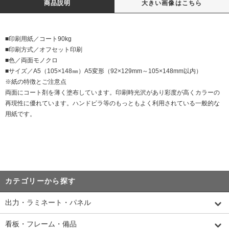
商品説明
大きい画像はこちら
■印刷用紙／コート90kg
■印刷方式／オフセット印刷
■色／両面モノクロ
■サイズ／A5（105×148㎜）A5変形（92×129mm～105×148mm以内）
※紙の特徴とご注意点
両面にコート剤を薄く塗布しています。印刷時光沢があり彩度が高くカラーの
再現性に優れています。ハンドビラ等のもっともよく利用されている一般的な
用紙です。
カテゴリーから探す
出力・ラミネート・パネル
看板・フレーム・備品