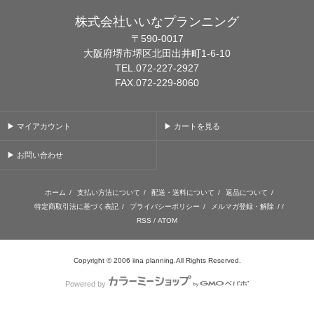
株式会社いいなプランニング
〒590-0017
大阪府堺市堺区北田出井町1-6-10
TEL.072-227-2927
FAX.072-229-8060
▶ マイアカウント
▶ カートを見る
▶ お問い合わせ
ホーム
/
支払い方法について
/
配送・送料について
/
返品について
/
特定商取引法に基づく表記
/
プライバシーポリシー
/
メルマガ登録・解除
/ /
RSS
/
ATOM
Copyright © 2006 iina planning.All Rights Reserved.
Powered by