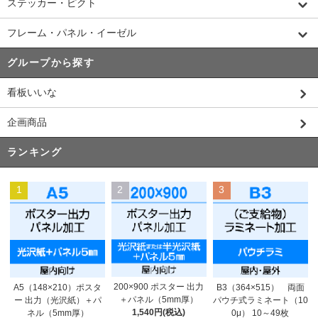
ステッカー・ピクト
フレーム・パネル・イーゼル
グループから探す
看板いいな
企画商品
ランキング
1
2
3
200×900 ポスター 出力
A5（148×210）ポスタ
B3（364×515） 両面
＋パネル（5mm厚）
ー 出力（光沢紙）＋パ
パウチ式ラミネート（10
1,540円(税込)
ネル（5mm厚）
0μ） 10～49枚