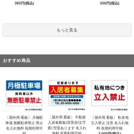
385円(税込)
350円(税込)
もっと見る
おすすめ商品
〔屋外用 看板〕 不動産
〔屋外用 看板〕 月極駐
〔屋外用 看板〕 私有地
入居者募集(背景赤/文字
車場 無断駐車禁止 禁止
立入禁止 注意 名入れ無
黄) 空室あります 名入れ
名入れ無料 長期利用可
料 長期利用可能
無料 長期利用可能
能
3,000円(税込)