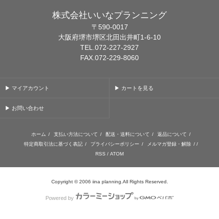
株式会社いいなプランニング
〒590-0017
大阪府堺市堺区北田出井町1-6-10
TEL.072-227-2927
FAX.072-229-8060
▶ マイアカウント
▶ カートを見る
▶ お問い合わせ
ホーム
/
支払い方法について
/
配送・送料について
/
返品について
/
特定商取引法に基づく表記
/
プライバシーポリシー
/
メルマガ登録・解除
/ /
RSS
/
ATOM
Copyright © 2006 iina planning.All Rights Reserved.
Powered by