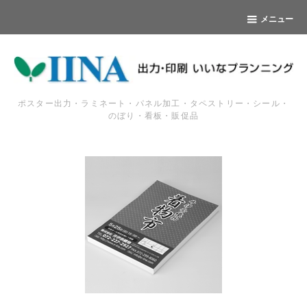
メニュー
ポスター出力・ラミネート・パネル加工・タペストリー・シール・
のぼり・看板・販促品