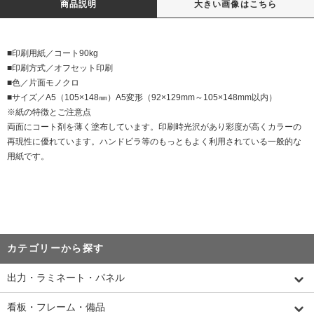
商品説明
大きい画像はこちら
■印刷用紙／コート90kg
■印刷方式／オフセット印刷
■色／片面モノクロ
■サイズ／A5（105×148㎜）A5変形（92×129mm～105×148mm以内）
※紙の特徴とご注意点
両面にコート剤を薄く塗布しています。印刷時光沢があり彩度が高くカラーの
再現性に優れています。ハンドビラ等のもっともよく利用されている一般的な
用紙です。
カテゴリーから探す
出力・ラミネート・パネル
看板・フレーム・備品