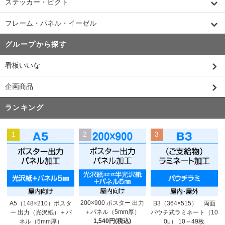
ステッカー・ピクト
フレーム・パネル・イーゼル
グループから探す
看板いいな
企画商品
ランキング
1
2
3
200×900 ポスター 出力
A5（148×210）ポスタ
B3（364×515） 両面
＋パネル（5mm厚）
ー 出力（光沢紙）＋パ
パウチ式ラミネート（10
1,540円(税込)
ネル（5mm厚）
0μ） 10～49枚