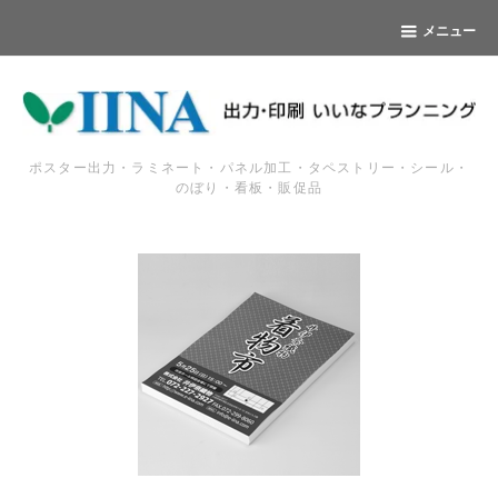
メニュー
ポスター出力・ラミネート・パネル加工・タペストリー・シール・
のぼり・看板・販促品