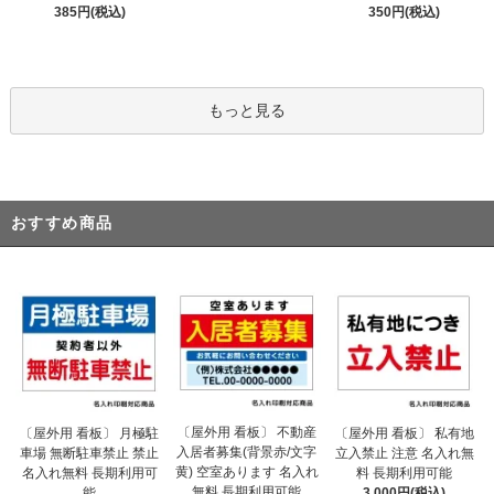
385円(税込)
350円(税込)
もっと見る
おすすめ商品
〔屋外用 看板〕 不動産
〔屋外用 看板〕 月極駐
〔屋外用 看板〕 私有地
入居者募集(背景赤/文字
車場 無断駐車禁止 禁止
立入禁止 注意 名入れ無
黄) 空室あります 名入れ
名入れ無料 長期利用可
料 長期利用可能
無料 長期利用可能
能
3,000円(税込)