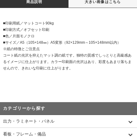
商品説明
大きい画像はこちら
■印刷用紙／マットコート90kg
■印刷方式／オフセット印刷
■色／片面モノクロ
■サイズ／A5（105×148㎜）A5変形（92×129mm～105×148mm以内）
※紙の特徴とご注意点
コート紙の光沢を抑えたマット調の紙です。独特の質感でしっとりと高級感あ
るイメージに仕上がります。カラー印刷面の光沢はあり、彩度もあまり落ちま
せんので、きれいな印刷に仕上がります。
カテゴリーから探す
出力・ラミネート・パネル
看板・フレーム・備品