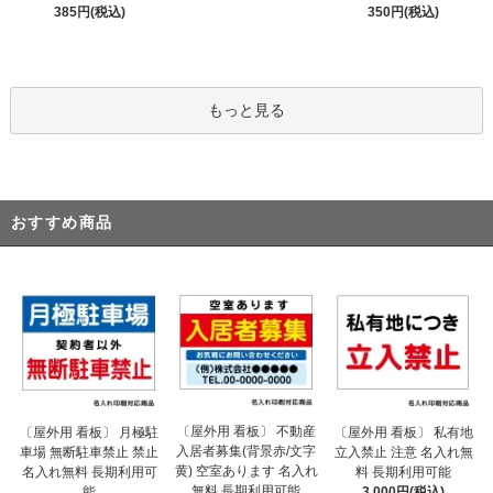
385円(税込)
350円(税込)
もっと見る
おすすめ商品
〔屋外用 看板〕 不動産
〔屋外用 看板〕 月極駐
〔屋外用 看板〕 私有地
入居者募集(背景赤/文字
車場 無断駐車禁止 禁止
立入禁止 注意 名入れ無
黄) 空室あります 名入れ
名入れ無料 長期利用可
料 長期利用可能
無料 長期利用可能
能
3,000円(税込)