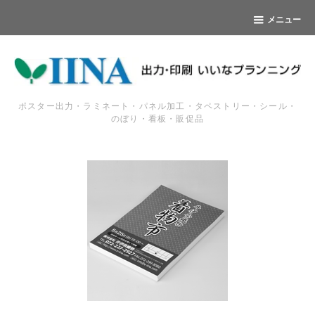
メニュー
ポスター出力・ラミネート・パネル加工・タペストリー・シール・
のぼり・看板・販促品