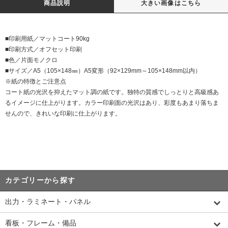
商品説明
大きい画像はこちら
■印刷用紙／マットコート90kg
■印刷方式／オフセット印刷
■色／片面モノクロ
■サイズ／A5（105×148㎜）A5変形（92×129mm～105×148mm以内）
※紙の特徴とご注意点
コート紙の光沢を抑えたマット調の紙です。独特の質感でしっとりと高級感あ
るイメージに仕上がります。カラー印刷面の光沢はあり、彩度もあまり落ちま
せんので、きれいな印刷に仕上がります。
カテゴリーから探す
出力・ラミネート・パネル
看板・フレーム・備品