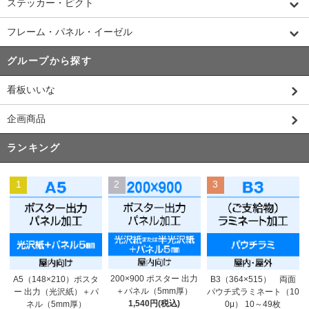
ステッカー・ピクト
フレーム・パネル・イーゼル
グループから探す
看板いいな
企画商品
ランキング
1
2
3
200×900 ポスター 出力
A5（148×210）ポスタ
B3（364×515） 両面
＋パネル（5mm厚）
ー 出力（光沢紙）＋パ
パウチ式ラミネート（10
1,540円(税込)
ネル（5mm厚）
0μ） 10～49枚