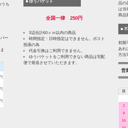
■ ゆうパケット
品の
ゆうち
は当
商品
全国一律 250円
■ 
3辺合計60ｃｍ以内の商品
イバー
時間指定・日時指定はできません。ポスト
初期
投函の為
あれ
りま
代金引換はご利用できません。
方法
ゆうパケットをご利用できない商品は宅配
便で発送させていただきます。
）
営
0円
0円
日
0円
2
9
16