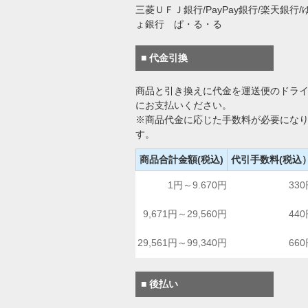
三菱ＵＦＪ銀行/PayPay銀行/楽天銀行/
ょ銀行 ぱ・る・る
■ 代金引換
商品と引き換えに代金を運送便のドラ
にお支払いください。
※商品代金に応じた手数料が必要にな
す。
商品合計金額(税込)
代引手数料(税込
1円～9.670円
33
9,671円～29,560円
44
29,561円～99,340円
66
■ 後払い