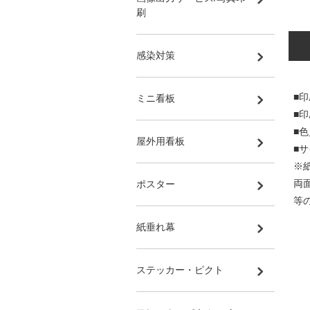
刷
感染対策
■印
ミニ看板
■
■
屋外用看板
■サ
※
両
ポスター
等
紙垂れ幕
ステッカー・ピクト