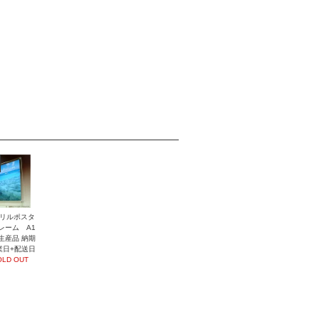
リルポスタ
レーム A1
生産品 納期
業日+配送日
OLD OUT