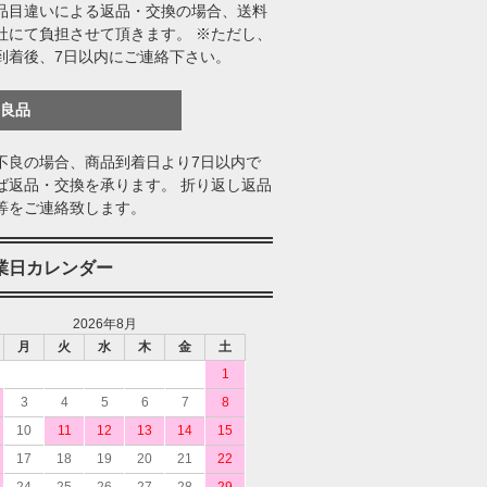
品目違いによる返品・交換の場合、送料
社にて負担させて頂きます。 ※ただし、
到着後、7日以内にご連絡下さい。
不良品
不良の場合、商品到着日より7日以内で
ば返品・交換を承ります。 折り返し返品
等をご連絡致します。
業日カレンダー
2026年8月
月
火
水
木
金
土
1
3
4
5
6
7
8
10
11
12
13
14
15
17
18
19
20
21
22