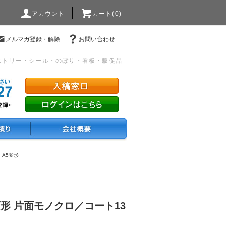
アカウント
カート(0)
メルマガ登録・解除
お問い合わせ
ストリー・シール・のぼり・看板・販促品
・A5変形
変形 片面モノクロ／コート13