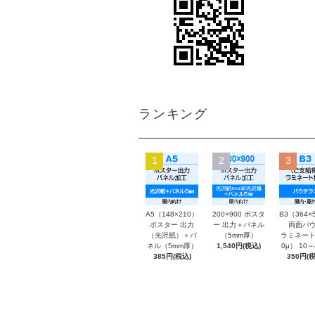
ランキング
1
2
3
A5（148×210）
200×900 ポスタ
B3（364×
ポスター 出力
ー 出力＋パネル
両面パウ
（光沢紙）＋パ
（5mm厚）
ラミネート
ネル（5mm厚）
1,540円(税込)
0μ） 10
385円(税込)
350円(税