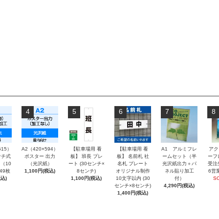
4
5
6
7
8
515）
A2（420×594）
【駐車場用 看
【駐車場用 看
A1 アルミフレ
アク
チ式
ポスター 出力
板】 班長 プレ
板】 名前札 社
ームセット（半
ーフ
（10
（光沢紙）
ート (30センチ×
名札 プレート
光沢紙出力＋パ
受注
～49枚
1,100円(税込)
8センチ)
オリジナル制作
ネル貼り加工
6営
込)
1,100円(税込)
10文字以内 (30
付）
S
センチ×8センチ)
4,290円(税込)
1,400円(税込)