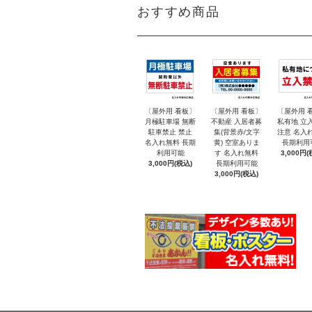
おすすめ商品
〔屋外用 看板〕
〔屋外用 看板〕
〔屋外用 
月極駐車場 無断
不動産 入居者募
私有地 立
駐車禁止 禁止
集(背景赤/文字
注意 名入
名入れ無料 長期
黄) 空室ありま
長期利用
利用可能
す 名入れ無料
3,000円(
3,000円(税込)
長期利用可能
3,000円(税込)