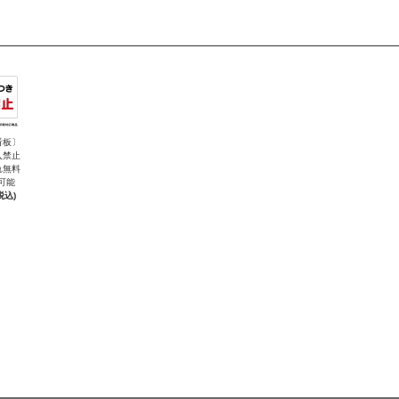
看板〕
入禁止
れ無料
可能
税込)