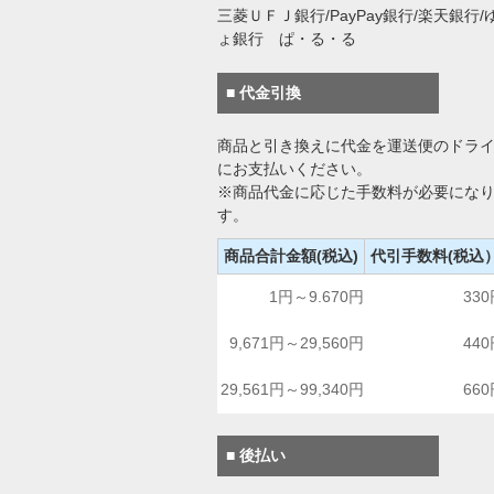
三菱ＵＦＪ銀行/PayPay銀行/楽天銀行/
ょ銀行 ぱ・る・る
■ 代金引換
商品と引き換えに代金を運送便のドラ
にお支払いください。
※商品代金に応じた手数料が必要にな
す。
商品合計金額(税込)
代引手数料(税込
1円～9.670円
33
9,671円～29,560円
44
29,561円～99,340円
66
■ 後払い