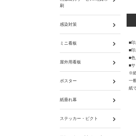
刷
感染対策
■印
ミニ看板
■
■
屋外用看板
■サ
※
一
ポスター
紙
紙垂れ幕
ステッカー・ピクト