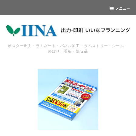
メニュー
ポスター出力・ラミネート・パネル加工・タペストリー・シール・
のぼり・看板・販促品