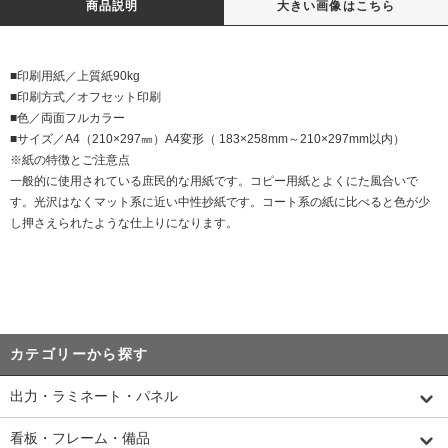
商品説明
大きい画像はこちら
■印刷用紙／上質紙90kg
■印刷方式／オフセット印刷
■色／両面フルカラー
■サイズ／A4（210×297㎜）A4変形（ 183×258mm～210×297mm以内）
※紙の特徴とご注意点
一般的に使用されている庶民的な用紙です。コピー用紙とよくにた風合いで
す。光沢はなくマット系に近い中性抄紙です。コート系の紙に比べると色が少
し押さえられたような仕上りになります。
カテゴリーから探す
出力・ラミネート・パネル
看板・フレーム・備品