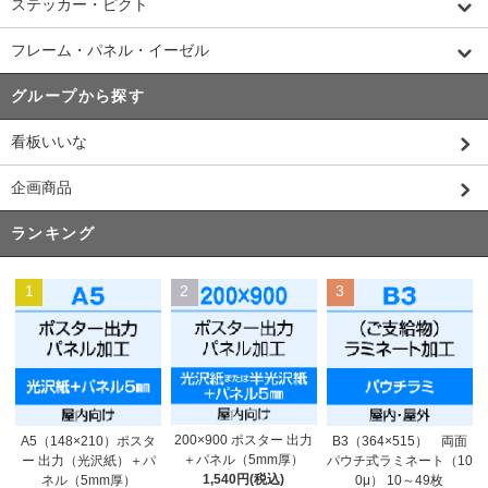
ステッカー・ピクト
フレーム・パネル・イーゼル
グループから探す
看板いいな
企画商品
ランキング
1
2
3
200×900 ポスター 出力
A5（148×210）ポスタ
B3（364×515） 両面
＋パネル（5mm厚）
ー 出力（光沢紙）＋パ
パウチ式ラミネート（10
1,540円(税込)
ネル（5mm厚）
0μ） 10～49枚