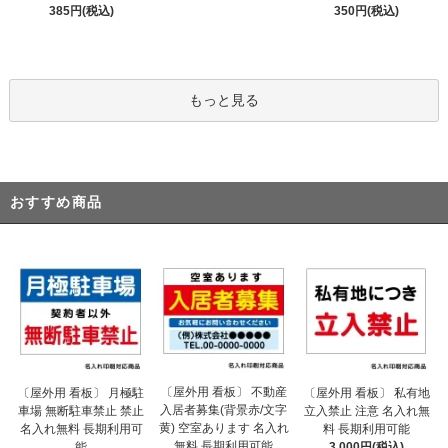
385円(税込)
350円(税込)
もっと見る
おすすめ商品
〔屋外用 看板〕 不動産
〔屋外用 看板〕 月極駐
〔屋外用 看板〕 私有地
入居者募集(背景赤/文字
車場 無断駐車禁止 禁止
立入禁止 注意 名入れ無
黄) 空室あります 名入れ
名入れ無料 長期利用可
料 長期利用可能
無料 長期利用可能
能
3,000円(税込)