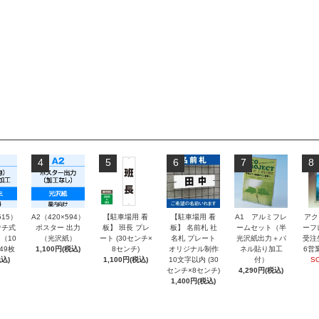
4
5
6
7
8
515）
A2（420×594）
【駐車場用 看
【駐車場用 看
A1 アルミフレ
アク
チ式
ポスター 出力
板】 班長 プレ
板】 名前札 社
ームセット（半
ーフ
（10
（光沢紙）
ート (30センチ×
名札 プレート
光沢紙出力＋パ
受注
～49枚
1,100円(税込)
8センチ)
オリジナル制作
ネル貼り加工
6営
込)
1,100円(税込)
10文字以内 (30
付）
S
センチ×8センチ)
4,290円(税込)
1,400円(税込)