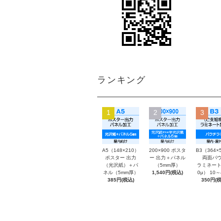
ランキング
1
2
3
A5（148×210）
200×900 ポスタ
B3（364×
ポスター 出力
ー 出力＋パネル
両面パウ
（光沢紙）＋パ
（5mm厚）
ラミネート
ネル（5mm厚）
1,540円(税込)
0μ） 10
385円(税込)
350円(税