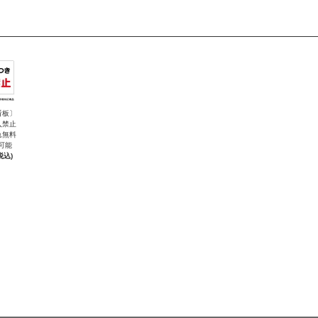
看板〕
入禁止
れ無料
可能
税込)