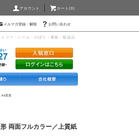
アカウント
カート(0)
メルマガ登録・解除
お問い合わせ
ストリー・シール・のぼり・看板・販促品
・A4変形
変形 両面フルカラー／上質紙