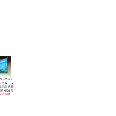
リルポスタ
レーム A1
生産品 納期
業日+配送日
OLD OUT