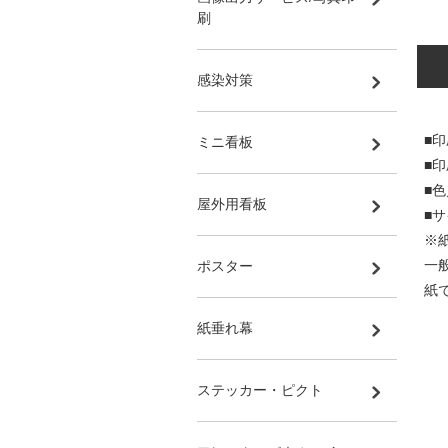
刷
感染対策
■印
ミニ看板
■
■
屋外用看板
■サ
※
一
ポスター
紙
紙垂れ幕
ステッカー・ピクト