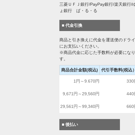
三菱ＵＦＪ銀行/PayPay銀行/楽天銀行/
ょ銀行 ぱ・る・る
■ 代金引換
商品と引き換えに代金を運送便のドラ
にお支払いください。
※商品代金に応じた手数料が必要にな
す。
商品合計金額(税込)
代引手数料(税込
1円～9.670円
33
9,671円～29,560円
44
29,561円～99,340円
66
■ 後払い