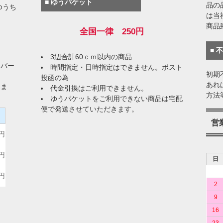
■ ゆうパケット
品の
ゆうち
は当
商品
全国一律 250円
■ 
3辺合計60ｃｍ以内の商品
イバー
時間指定・日時指定はできません。ポスト
初期
投函の為
あれ
りま
代金引換はご利用できません。
方法
ゆうパケットをご利用できない商品は宅配
便で発送させていただきます。
）
営
0円
0円
日
0円
2
9
16