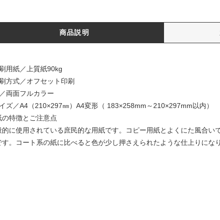
商品説明
刷用紙／上質紙90kg
印刷方式／オフセット印刷
色／両面フルカラー
イズ／A4（210×297㎜）A4変形（ 183×258mm～210×297mm以内）
紙の特徴とご注意点
般的に使用されている庶民的な用紙です。コピー用紙とよくにた風合い
です。コート系の紙に比べると色が少し押さえられたような仕上りにな