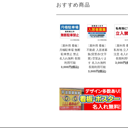
おすすめ商品
〔屋外用 看板〕
〔屋外用 看板〕
〔屋外用 
月極駐車場 無断
不動産 入居者募
私有地 立
駐車禁止 禁止
集(背景赤/文字
注意 名入
名入れ無料 長期
黄) 空室ありま
長期利用
利用可能
す 名入れ無料
3,000円(
3,000円(税込)
長期利用可能
3,000円(税込)