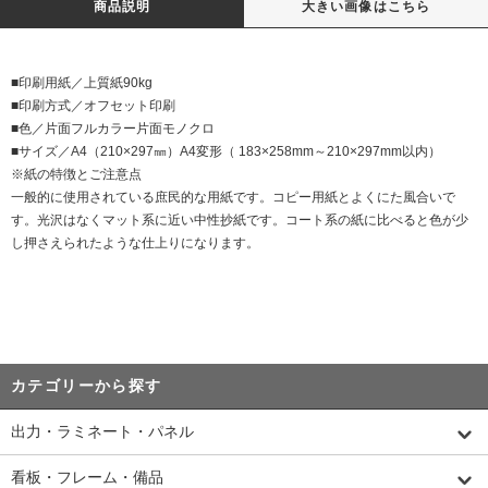
商品説明
大きい画像はこちら
■印刷用紙／上質紙90kg
■印刷方式／オフセット印刷
■色／片面フルカラー片面モノクロ
■サイズ／A4（210×297㎜）A4変形（ 183×258mm～210×297mm以内）
※紙の特徴とご注意点
一般的に使用されている庶民的な用紙です。コピー用紙とよくにた風合いで
す。光沢はなくマット系に近い中性抄紙です。コート系の紙に比べると色が少
し押さえられたような仕上りになります。
カテゴリーから探す
出力・ラミネート・パネル
看板・フレーム・備品