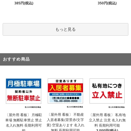
385円(税込)
350円(税込)
もっと見る
おすすめ商品
〔屋外用 看板〕 不動産
〔屋外用 看板〕 月極駐
〔屋外用 看板〕 私有地
入居者募集(背景赤/文字
車場 無断駐車禁止 禁止
立入禁止 注意 名入れ無
黄) 空室あります 名入れ
名入れ無料 長期利用可
料 長期利用可能
無料 長期利用可能
能
3,000円(税込)