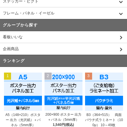
ステッカー・ピクト
フレーム・パネル・イーゼル
グループから探す
看板いいな
企画商品
ランキング
1
2
3
200×900 ポスター 出力
A5（148×210）ポスタ
B3（364×515） 両面
＋パネル（5mm厚）
ー 出力（光沢紙）＋パ
パウチ式ラミネート（10
1,540円(税込)
ネル（5mm厚）
0μ） 10～49枚