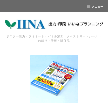
メニュー
ポスター出力・ラミネート・パネル加工・タペストリー・シール・
のぼり・看板・販促品