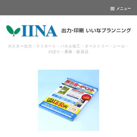
メニュー
ポスター出力・ラミネート・パネル加工・タペストリー・シール・
のぼり・看板・販促品