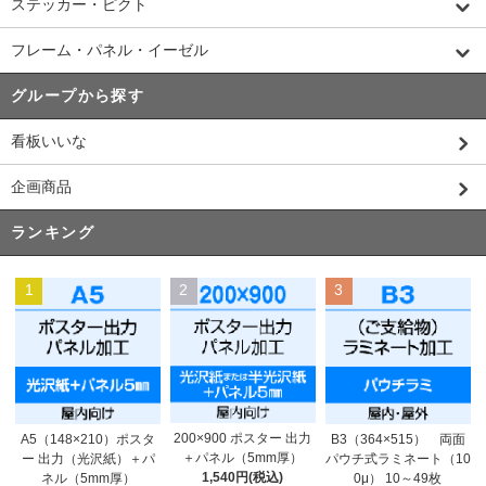
ステッカー・ピクト
フレーム・パネル・イーゼル
グループから探す
看板いいな
企画商品
ランキング
1
2
3
200×900 ポスター 出力
A5（148×210）ポスタ
B3（364×515） 両面
＋パネル（5mm厚）
ー 出力（光沢紙）＋パ
パウチ式ラミネート（10
1,540円(税込)
ネル（5mm厚）
0μ） 10～49枚