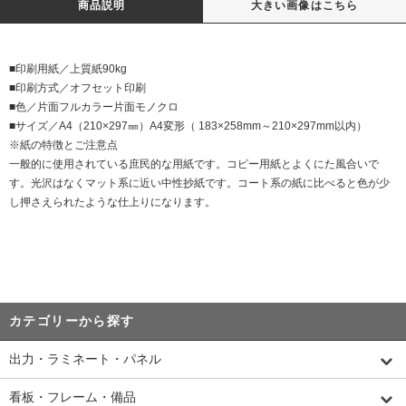
商品説明
大きい画像はこちら
■印刷用紙／上質紙90kg
■印刷方式／オフセット印刷
■色／片面フルカラー片面モノクロ
■サイズ／A4（210×297㎜）A4変形（ 183×258mm～210×297mm以内）
※紙の特徴とご注意点
一般的に使用されている庶民的な用紙です。コピー用紙とよくにた風合いで
す。光沢はなくマット系に近い中性抄紙です。コート系の紙に比べると色が少
し押さえられたような仕上りになります。
カテゴリーから探す
出力・ラミネート・パネル
看板・フレーム・備品