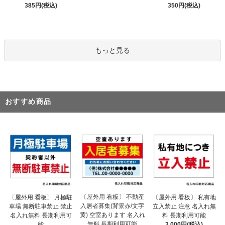
385円(税込)
350円(税込)
もっと見る
おすすめ商品
〔屋外用 看板〕 不動産
〔屋外用 看板〕 月極駐
〔屋外用 看板〕 私有地
入居者募集(背景赤/文字
車場 無断駐車禁止 禁止
立入禁止 注意 名入れ無
黄) 空室あります 名入れ
名入れ無料 長期利用可
料 長期利用可能
無料 長期利用可能
能
3,000円(税込)