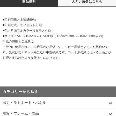
商品説明
大きい画像はこちら
■印刷用紙／上質紙90kg
■印刷方式／オフセット印刷
■色／片面フルカラー片面モノクロ
■サイズ／A4（210×297㎜）A4変形（ 183×258mm～210×297mm以内）
※紙の特徴とご注意点
一般的に使用されている庶民的な用紙です。コピー用紙とよくにた風合いで
す。光沢はなくマット系に近い中性抄紙です。コート系の紙に比べると色が少
し押さえられたような仕上りになります。
カテゴリーから探す
出力・ラミネート・パネル
看板・フレーム・備品