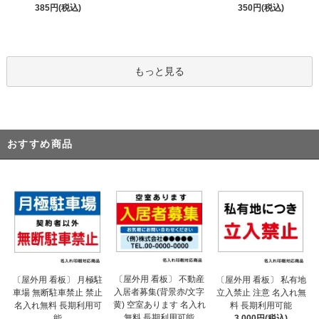
385円(税込)
350円(税込)
もっと見る
おすすめ商品
〔屋外用 看板〕 不動産
〔屋外用 看板〕 月極駐
〔屋外用 看板〕 私有地
入居者募集(背景赤/文字
車場 無断駐車禁止 禁止
立入禁止 注意 名入れ無
黄) 空室あります 名入れ
名入れ無料 長期利用可
料 長期利用可能
無料 長期利用可能
能
3,000円(税込)