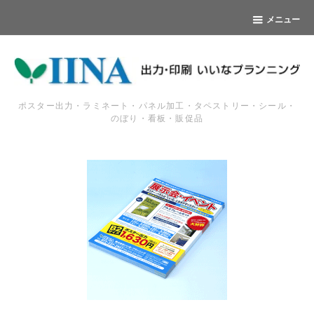
メニュー
ポスター出力・ラミネート・パネル加工・タペストリー・シール・
のぼり・看板・販促品