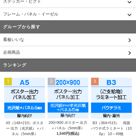
ステッカー・ピクト
フレーム・パネル・イーゼル
グループから探す
看板いいな
企画商品
ランキング
1
2
3
200×900 ポスター 出力
A5（148×210）ポスタ
B3（364×515） 両面
＋パネル（5mm厚）
ー 出力（光沢紙）＋パ
パウチ式ラミネート（10
1,540円(税込)
ネル（5mm厚）
0μ） 10～49枚