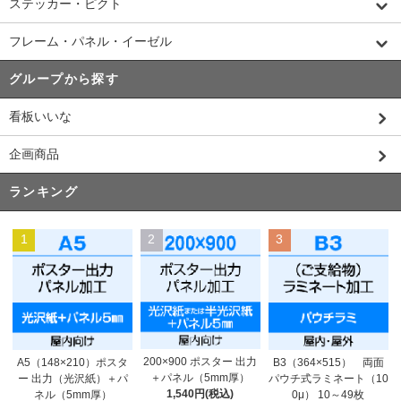
ステッカー・ピクト
フレーム・パネル・イーゼル
グループから探す
看板いいな
企画商品
ランキング
1
2
3
200×900 ポスター 出力
A5（148×210）ポスタ
B3（364×515） 両面
＋パネル（5mm厚）
ー 出力（光沢紙）＋パ
パウチ式ラミネート（10
1,540円(税込)
ネル（5mm厚）
0μ） 10～49枚