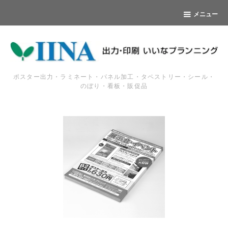
メニュー
ポスター出力・ラミネート・パネル加工・タペストリー・シール・
のぼり・看板・販促品