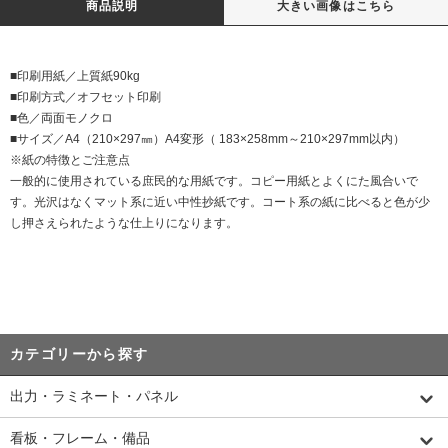
商品説明
大きい画像はこちら
■印刷用紙／上質紙90kg
■印刷方式／オフセット印刷
■色／両面モノクロ
■サイズ／A4（210×297㎜）A4変形（ 183×258mm～210×297mm以内）
※紙の特徴とご注意点
一般的に使用されている庶民的な用紙です。コピー用紙とよくにた風合いで
す。光沢はなくマット系に近い中性抄紙です。コート系の紙に比べると色が少
し押さえられたような仕上りになります。
カテゴリーから探す
出力・ラミネート・パネル
看板・フレーム・備品