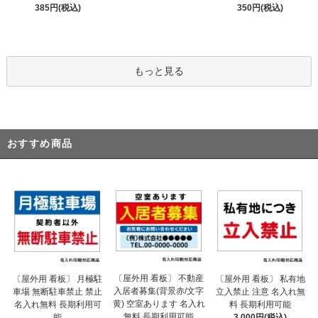
385円(税込)
350円(税込)
もっと見る
おすすめ商品
〔屋外用 看板〕 不動産
〔屋外用 看板〕 月極駐
〔屋外用 看板〕 私有地
入居者募集(背景赤/文字
車場 無断駐車禁止 禁止
立入禁止 注意 名入れ無
黄) 空室あります 名入れ
名入れ無料 長期利用可
料 長期利用可能
無料 長期利用可能
能
3,000円(税込)