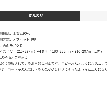
商品説明
刷用紙／上質紙90kg
印刷方式／オフセット印刷
色／両面モノクロ
イズ／A4（210×297㎜）A4変形（ 183×258mm～210×297mm以内）
紙の特徴とご注意点
般的に使用されている庶民的な用紙です。コピー用紙とよくにた風合い
です。コート系の紙に比べると色が少し押さえられたような仕上りにな