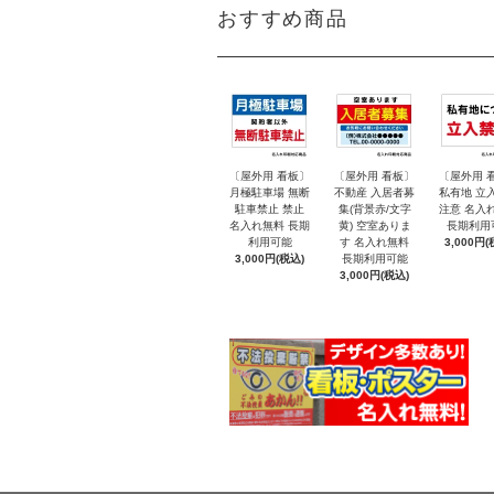
おすすめ商品
〔屋外用 看板〕
〔屋外用 看板〕
〔屋外用 
月極駐車場 無断
不動産 入居者募
私有地 立
駐車禁止 禁止
集(背景赤/文字
注意 名入
名入れ無料 長期
黄) 空室ありま
長期利用
利用可能
す 名入れ無料
3,000円(
3,000円(税込)
長期利用可能
3,000円(税込)