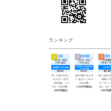
ランキング
1
2
3
A5（148×210）
200×900 ポスタ
B3（364×
ポスター 出力
ー 出力＋パネル
両面パウ
（光沢紙）＋パ
（5mm厚）
ラミネート
ネル（5mm厚）
1,540円(税込)
0μ） 10
385円(税込)
350円(税