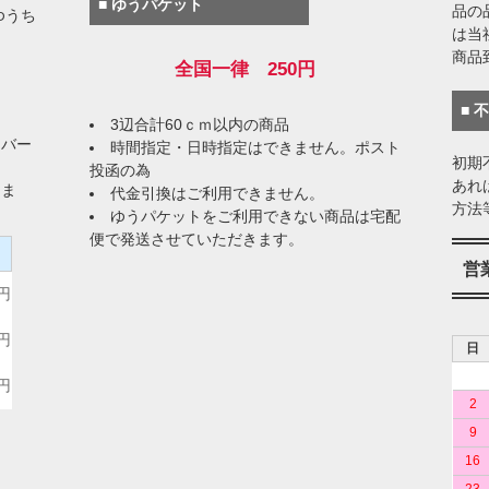
■ ゆうパケット
品の
ゆうち
は当
商品
全国一律 250円
■ 
3辺合計60ｃｍ以内の商品
イバー
時間指定・日時指定はできません。ポスト
初期
投函の為
あれ
りま
代金引換はご利用できません。
方法
ゆうパケットをご利用できない商品は宅配
便で発送させていただきます。
）
営
0円
0円
日
0円
2
9
16