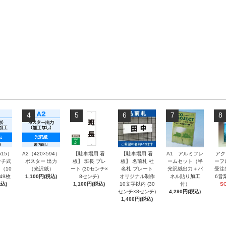
4
5
6
7
8
515）
A2（420×594）
【駐車場用 看
【駐車場用 看
A1 アルミフレ
アク
チ式
ポスター 出力
板】 班長 プレ
板】 名前札 社
ームセット（半
ーフ
（10
（光沢紙）
ート (30センチ×
名札 プレート
光沢紙出力＋パ
受注
～49枚
1,100円(税込)
8センチ)
オリジナル制作
ネル貼り加工
6営
込)
1,100円(税込)
10文字以内 (30
付）
S
センチ×8センチ)
4,290円(税込)
1,400円(税込)