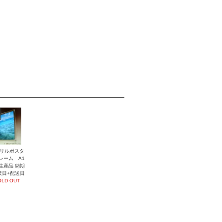
リルポスタ
レーム A1
生産品 納期
業日+配送日
OLD OUT