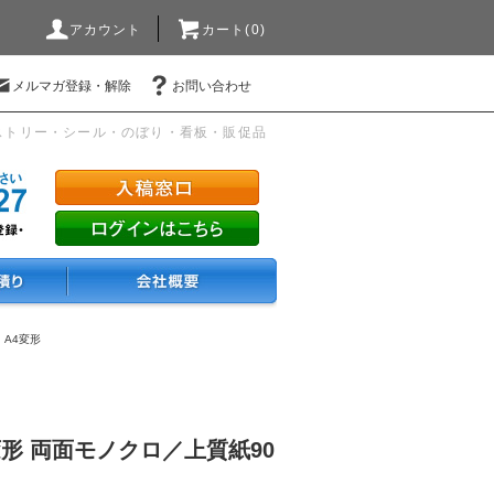
アカウント
カート(0)
メルマガ登録・解除
お問い合わせ
ストリー・シール・のぼり・看板・販促品
・A4変形
変形 両面モノクロ／上質紙90