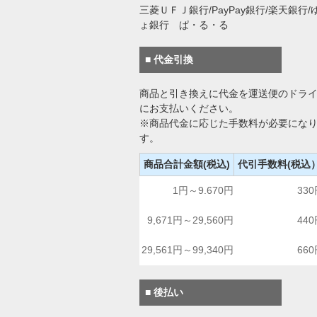
三菱ＵＦＪ銀行/PayPay銀行/楽天銀行/
ょ銀行 ぱ・る・る
■ 代金引換
商品と引き換えに代金を運送便のドラ
にお支払いください。
※商品代金に応じた手数料が必要にな
す。
商品合計金額(税込)
代引手数料(税込
1円～9.670円
33
9,671円～29,560円
44
29,561円～99,340円
66
■ 後払い