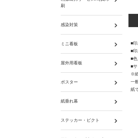
刷
感染対策
■印
ミニ看板
■
■
屋外用看板
■サ
※
一
ポスター
紙
紙垂れ幕
ステッカー・ピクト