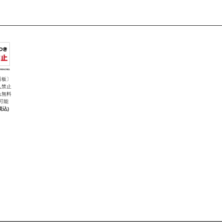
看板〕
入禁止
れ無料
可能
税込)