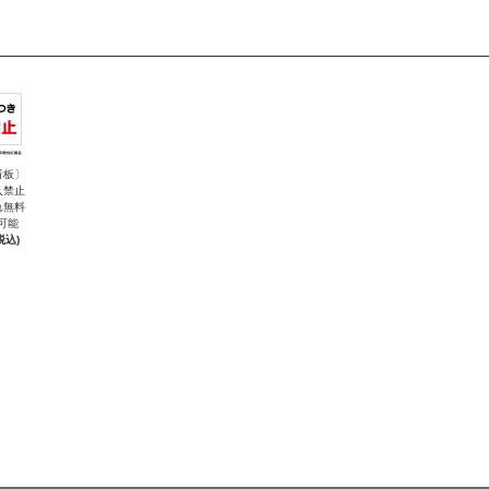
看板〕
入禁止
れ無料
可能
税込)