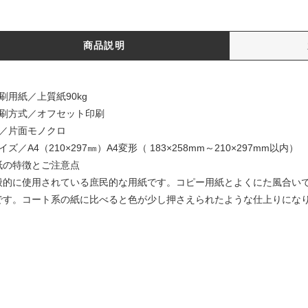
商品説明
刷用紙／上質紙90kg
印刷方式／オフセット印刷
色／片面モノクロ
イズ／A4（210×297㎜）A4変形（ 183×258mm～210×297mm以内）
紙の特徴とご注意点
般的に使用されている庶民的な用紙です。コピー用紙とよくにた風合い
です。コート系の紙に比べると色が少し押さえられたような仕上りにな