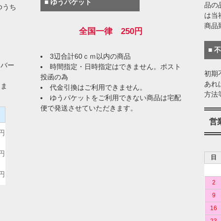
■ ゆうパケット
品の
ゆうち
は当
商品
全国一律 250円
■ 
3辺合計60ｃｍ以内の商品
イバー
時間指定・日時指定はできません。ポスト
初期
投函の為
あれ
りま
代金引換はご利用できません。
方法
ゆうパケットをご利用できない商品は宅配
便で発送させていただきます。
）
営
0円
0円
日
0円
2
9
16