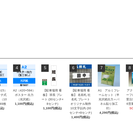
4
5
6
7
8
515）
A2（420×594）
【駐車場用 看
【駐車場用 看
A1 アルミフレ
アク
チ式
ポスター 出力
板】 班長 プレ
板】 名前札 社
ームセット（半
ーフ
（10
（光沢紙）
ート (30センチ×
名札 プレート
光沢紙出力＋パ
受注
～49枚
1,100円(税込)
8センチ)
オリジナル制作
ネル貼り加工
6営
込)
1,100円(税込)
10文字以内 (30
付）
S
センチ×8センチ)
4,290円(税込)
1,400円(税込)