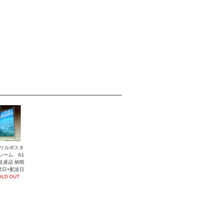
リルポスタ
レーム A1
生産品 納期
業日+配送日
OLD OUT