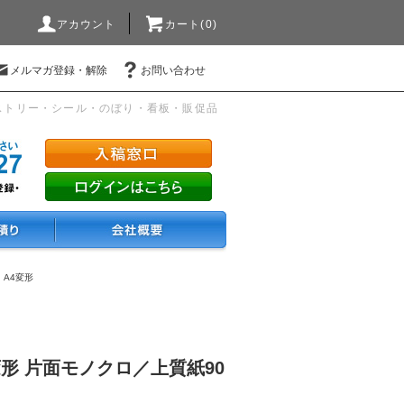
アカウント
カート(0)
メルマガ登録・解除
お問い合わせ
ストリー・シール・のぼり・看板・販促品
・A4変形
変形 片面モノクロ／上質紙90