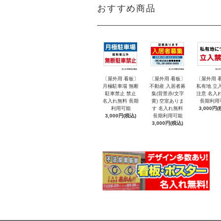
おすすめ商品
〔屋外用 看板〕
〔屋外用 看板〕
〔屋外用 
月極駐車場 無断
不動産 入居者募
私有地 立
駐車禁止 禁止
集(背景赤/文字
注意 名入
名入れ無料 長期
黄) 空室ありま
長期利用
利用可能
す 名入れ無料
3,000円(
3,000円(税込)
長期利用可能
3,000円(税込)