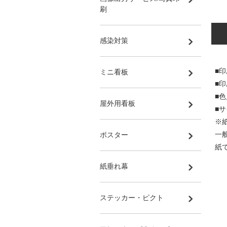
刷
感染対策
■印
ミニ看板
■
■
屋外用看板
■サ
※
一
ポスター
紙
紙垂れ幕
ステッカー・ピクト