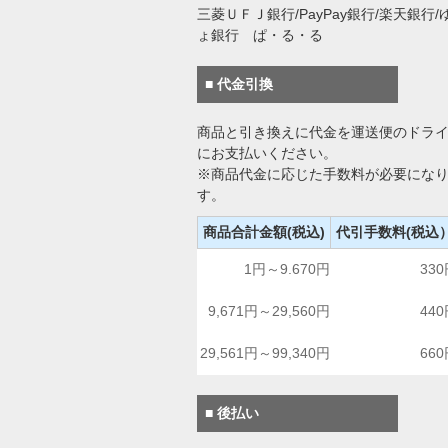
三菱ＵＦＪ銀行/PayPay銀行/楽天銀行/
ょ銀行 ぱ・る・る
■ 代金引換
商品と引き換えに代金を運送便のドラ
にお支払いください。
※商品代金に応じた手数料が必要にな
す。
商品合計金額(税込)
代引手数料(税込
1円～9.670円
33
9,671円～29,560円
44
29,561円～99,340円
66
■ 後払い