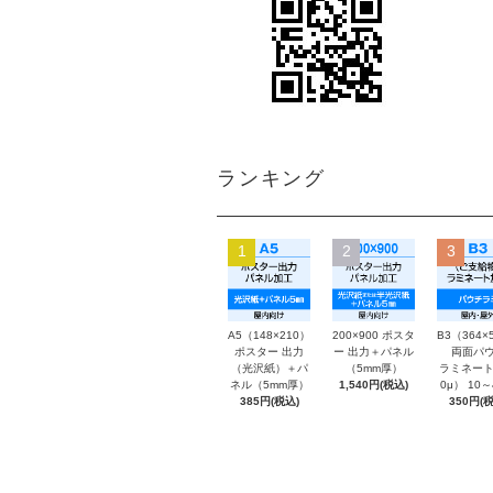
ランキング
1
2
3
A5（148×210）
200×900 ポスタ
B3（364×
ポスター 出力
ー 出力＋パネル
両面パウ
（光沢紙）＋パ
（5mm厚）
ラミネート
ネル（5mm厚）
1,540円(税込)
0μ） 10
385円(税込)
350円(税