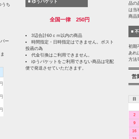
■ ゆうパケット
品の
ゆうち
は当
商品
全国一律 250円
■ 
3辺合計60ｃｍ以内の商品
イバー
時間指定・日時指定はできません。ポスト
初期
投函の為
あれ
りま
代金引換はご利用できません。
方法
ゆうパケットをご利用できない商品は宅配
便で発送させていただきます。
）
営
0円
0円
日
0円
2
9
16