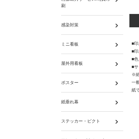
刷
感染対策
■印
ミニ看板
■
■
屋外用看板
■サ
※
一
ポスター
紙
紙垂れ幕
ステッカー・ピクト