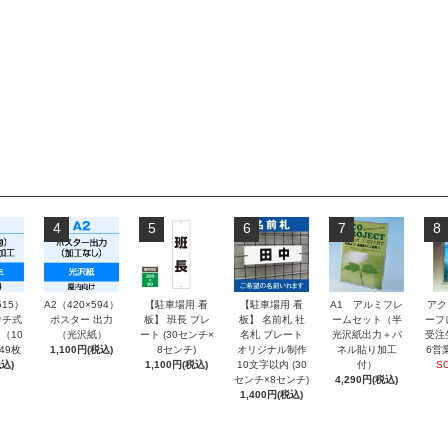
4
5
6
7
8
515）
A2（420×594）
【駐車場用 看
【駐車場用 看
A1 アルミフレ
アク
チ式
ポスター 出力
板】 班長 プレ
板】 名前札 社
ームセット（半
ーフ
（10
（光沢紙）
ート (30センチ×
名札 プレート
光沢紙出力＋パ
受注
～49枚
1,100円(税込)
8センチ)
オリジナル制作
ネル貼り加工
6営
込)
1,100円(税込)
10文字以内 (30
付）
S
センチ×8センチ)
4,290円(税込)
1,400円(税込)