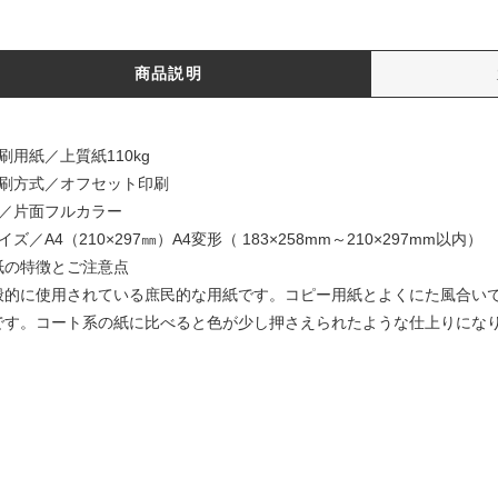
商品説明
刷用紙／上質紙110kg
印刷方式／オフセット印刷
色／片面フルカラー
イズ／A4（210×297㎜）A4変形（ 183×258mm～210×297mm以内）
紙の特徴とご注意点
般的に使用されている庶民的な用紙です。コピー用紙とよくにた風合い
です。コート系の紙に比べると色が少し押さえられたような仕上りにな