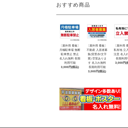
おすすめ商品
〔屋外用 看板〕
〔屋外用 看板〕
〔屋外用 
月極駐車場 無断
不動産 入居者募
私有地 立
駐車禁止 禁止
集(背景赤/文字
注意 名入
名入れ無料 長期
黄) 空室ありま
長期利用
利用可能
す 名入れ無料
3,000円(
3,000円(税込)
長期利用可能
3,000円(税込)