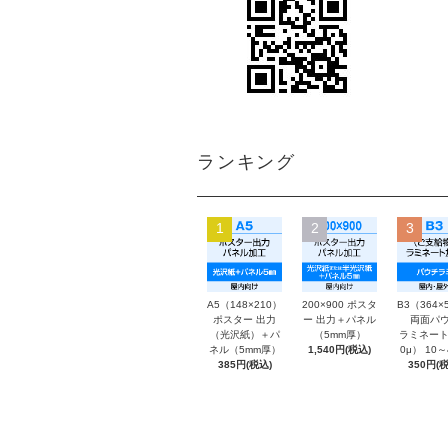
ランキング
1
2
3
A5（148×210）
200×900 ポスタ
B3（364×
ポスター 出力
ー 出力＋パネル
両面パウ
（光沢紙）＋パ
（5mm厚）
ラミネート
ネル（5mm厚）
1,540円(税込)
0μ） 10
385円(税込)
350円(税