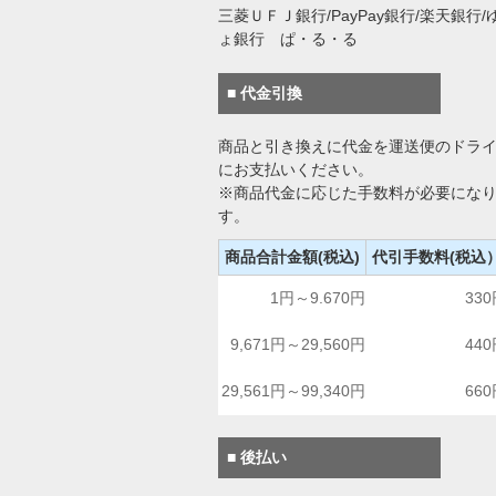
三菱ＵＦＪ銀行/PayPay銀行/楽天銀行/
ょ銀行 ぱ・る・る
■ 代金引換
商品と引き換えに代金を運送便のドラ
にお支払いください。
※商品代金に応じた手数料が必要にな
す。
商品合計金額(税込)
代引手数料(税込
1円～9.670円
33
9,671円～29,560円
44
29,561円～99,340円
66
■ 後払い