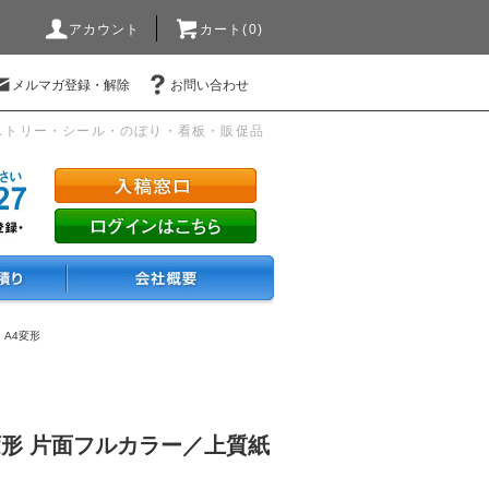
アカウント
カート(0)
メルマガ登録・解除
お問い合わせ
ストリー・シール・のぼり・看板・販促品
・A4変形
変形 片面フルカラー／上質紙