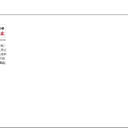
看板〕
入禁止
れ無料
可能
税込)