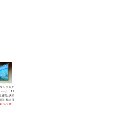
リルポスタ
レーム A1
生産品 納期
業日+配送日
OLD OUT