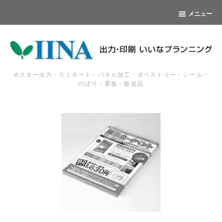
メニュー
ポスター出力・ラミネート・パネル加工・タペストリー・シール・
のぼり・看板・販促品