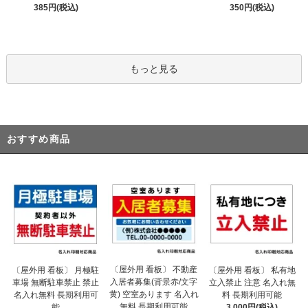
385円(税込)
350円(税込)
もっと見る
おすすめ商品
〔屋外用 看板〕 不動産
〔屋外用 看板〕 月極駐
〔屋外用 看板〕 私有地
入居者募集(背景赤/文字
車場 無断駐車禁止 禁止
立入禁止 注意 名入れ無
黄) 空室あります 名入れ
名入れ無料 長期利用可
料 長期利用可能
無料 長期利用可能
能
3,000円(税込)