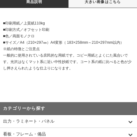
商品説明
大きい画像はこちら
■印刷用紙／上質紙110kg
■印刷方式／オフセット印刷
■色／両面モノクロ
■サイズ／A4（210×297㎜）A4変形（ 183×258mm～210×297mm以内）
※紙の特徴とご注意点
一般的に使用されている庶民的な用紙です。コピー用紙とよくにた風合いで
す。光沢はなくマット系に近い中性抄紙です。コート系の紙に比べると色が少
し押さえられたような仕上りになります。
カテゴリーから探す
出力・ラミネート・パネル
看板・フレーム・備品