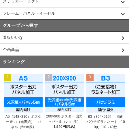
ステッカー・ピクト
フレーム・パネル・イーゼル
グループから探す
看板いいな
企画商品
ランキング
1
2
3
200×900 ポスター 出力
A5（148×210）ポスタ
B3（364×515） 両面
＋パネル（5mm厚）
ー 出力（光沢紙）＋パ
パウチ式ラミネート（10
1,540円(税込)
ネル（5mm厚）
0μ） 10～49枚