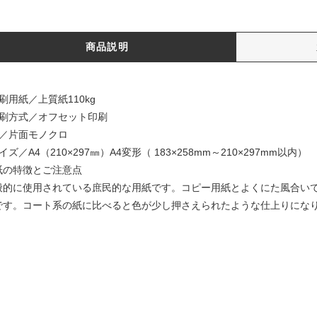
商品説明
刷用紙／上質紙110kg
印刷方式／オフセット印刷
色／片面モノクロ
イズ／A4（210×297㎜）A4変形（ 183×258mm～210×297mm以内）
紙の特徴とご注意点
般的に使用されている庶民的な用紙です。コピー用紙とよくにた風合い
です。コート系の紙に比べると色が少し押さえられたような仕上りにな