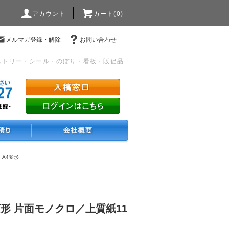
アカウント
カート(0)
メルマガ登録・解除
お問い合わせ
ストリー・シール・のぼり・看板・販促品
・A4変形
変形 片面モノクロ／上質紙11