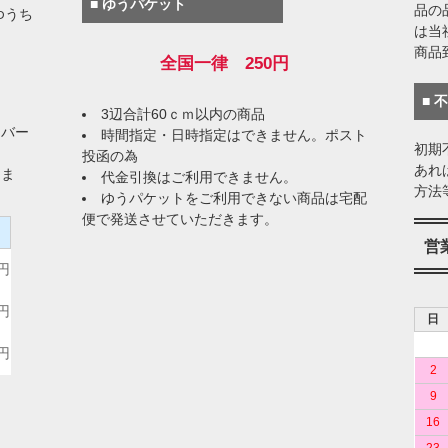
■ ゆうパケット
品の
ゆうち
は当
商品
全国一律 250円
■ 
3辺合計60ｃｍ以内の商品
イバー
時間指定・日時指定はできません。ポスト
初期
投函の為
あれ
りま
代金引換はご利用できません。
方法
ゆうパケットをご利用できない商品は宅配
便で発送させていただきます。
）
営
0円
0円
日
0円
2
9
16