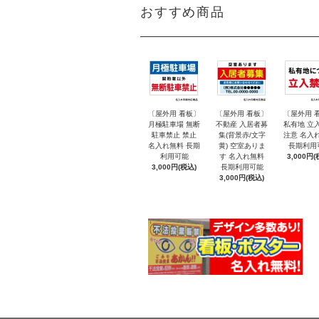
おすすめ商品
〔屋外用 看板〕
〔屋外用 看板〕
〔屋外用 
月極駐車場 無断
不動産 入居者募
私有地 立
駐車禁止 禁止
集(背景赤/文字
注意 名入
名入れ無料 長期
黄) 空室ありま
長期利用
利用可能
す 名入れ無料
3,000円(
3,000円(税込)
長期利用可能
3,000円(税込)