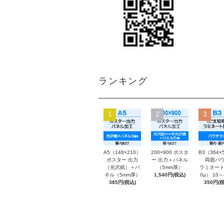
ランキング
1
2
3
A5（148×210）
200×900 ポスタ
B3（364×
ポスター 出力
ー 出力＋パネル
両面パウ
（光沢紙）＋パ
（5mm厚）
ラミネート
ネル（5mm厚）
1,540円(税込)
0μ） 10
385円(税込)
350円(税