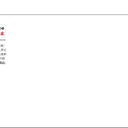
看板〕
入禁止
れ無料
可能
税込)