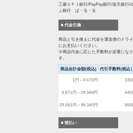
三菱ＵＦＪ銀行/PayPay銀行/楽天銀行/
ょ銀行 ぱ・る・る
■ 代金引換
商品と引き換えに代金を運送便のドラ
にお支払いください。
※商品代金に応じた手数料が必要にな
す。
商品合計金額(税込)
代引手数料(税込
1円～9.670円
33
9,671円～29,560円
44
29,561円～99,340円
66
■ 後払い