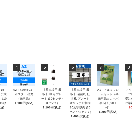
4
5
6
7
8
515）
A2（420×594）
【駐車場用 看
【駐車場用 看
A1 アルミフレ
アク
チ式
ポスター 出力
板】 班長 プレ
板】 名前札 社
ームセット（半
ーフ
（10
（光沢紙）
ート (30センチ×
名札 プレート
光沢紙出力＋パ
受注
～49枚
1,100円(税込)
8センチ)
オリジナル制作
ネル貼り加工
6営
込)
1,100円(税込)
10文字以内 (30
付）
S
センチ×8センチ)
4,290円(税込)
1,400円(税込)