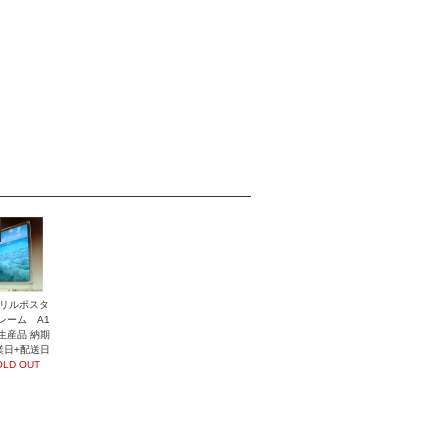
リルポスタ
レーム A1
生産品 納期
業日+配送日
OLD OUT