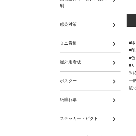
刷
感染対策
■印
ミニ看板
■
■
屋外用看板
■サ
※
一
ポスター
紙
紙垂れ幕
ステッカー・ピクト