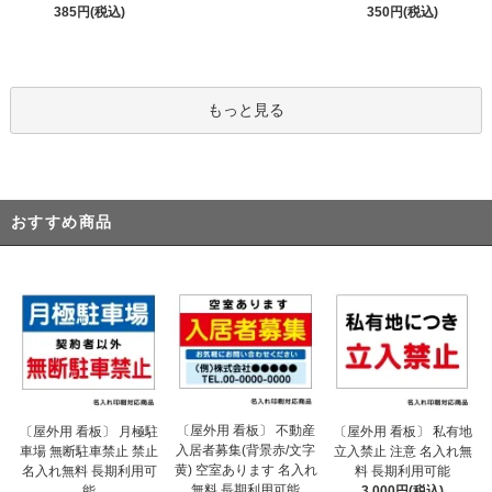
385円(税込)
350円(税込)
もっと見る
おすすめ商品
〔屋外用 看板〕 不動産
〔屋外用 看板〕 月極駐
〔屋外用 看板〕 私有地
入居者募集(背景赤/文字
車場 無断駐車禁止 禁止
立入禁止 注意 名入れ無
黄) 空室あります 名入れ
名入れ無料 長期利用可
料 長期利用可能
無料 長期利用可能
能
3,000円(税込)