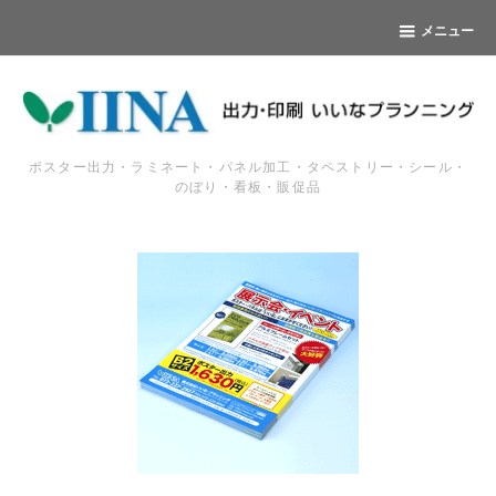
メニュー
ポスター出力・ラミネート・パネル加工・タペストリー・シール・
のぼり・看板・販促品