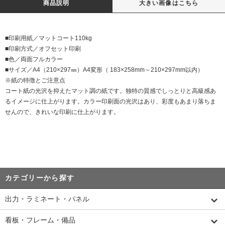
商品説明
大きい画像はこちら
■印刷用紙／マットコート110kg
■印刷方式／オフセット印刷
■色／両面フルカラー
■サイズ／A4（210×297㎜）A4変形（ 183×258mm～210×297mm以内）
※紙の特徴とご注意点
コート紙の光沢を抑えたマット調の紙です。独特の質感でしっとりと高級感あ
るイメージに仕上がります。カラー印刷面の光沢はあり、彩度もあまり落ちま
せんので、きれいな印刷に仕上がります。
カテゴリーから探す
出力・ラミネート・パネル
看板・フレーム・備品