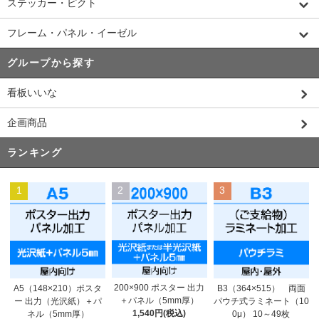
ステッカー・ピクト
フレーム・パネル・イーゼル
グループから探す
看板いいな
企画商品
ランキング
1
2
3
200×900 ポスター 出力
A5（148×210）ポスタ
B3（364×515） 両面
＋パネル（5mm厚）
ー 出力（光沢紙）＋パ
パウチ式ラミネート（10
1,540円(税込)
ネル（5mm厚）
0μ） 10～49枚