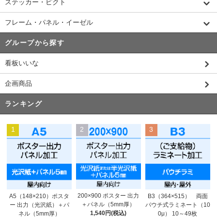
ステッカー・ピクト
フレーム・パネル・イーゼル
グループから探す
看板いいな
企画商品
ランキング
1
2
3
200×900 ポスター 出力
A5（148×210）ポスタ
B3（364×515） 両面
＋パネル（5mm厚）
ー 出力（光沢紙）＋パ
パウチ式ラミネート（10
1,540円(税込)
ネル（5mm厚）
0μ） 10～49枚