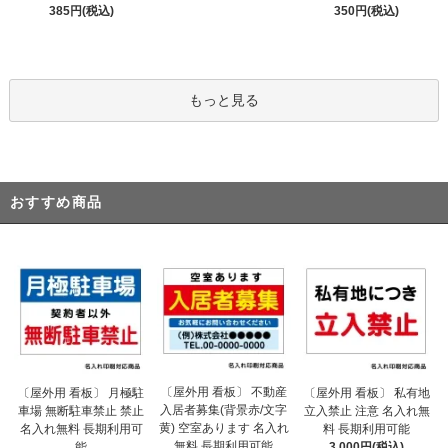
385円(税込)
350円(税込)
もっと見る
おすすめ商品
〔屋外用 看板〕 不動産
〔屋外用 看板〕 月極駐
〔屋外用 看板〕 私有地
入居者募集(背景赤/文字
車場 無断駐車禁止 禁止
立入禁止 注意 名入れ無
黄) 空室あります 名入れ
名入れ無料 長期利用可
料 長期利用可能
無料 長期利用可能
能
3,000円(税込)