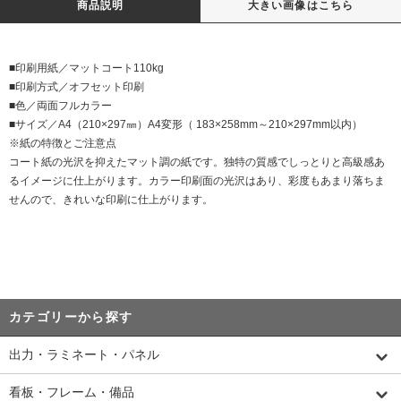
商品説明
大きい画像はこちら
■印刷用紙／マットコート110kg
■印刷方式／オフセット印刷
■色／両面フルカラー
■サイズ／A4（210×297㎜）A4変形（ 183×258mm～210×297mm以内）
※紙の特徴とご注意点
コート紙の光沢を抑えたマット調の紙です。独特の質感でしっとりと高級感あ
るイメージに仕上がります。カラー印刷面の光沢はあり、彩度もあまり落ちま
せんので、きれいな印刷に仕上がります。
カテゴリーから探す
出力・ラミネート・パネル
看板・フレーム・備品