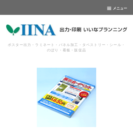
メニュー
ポスター出力・ラミネート・パネル加工・タペストリー・シール・
のぼり・看板・販促品