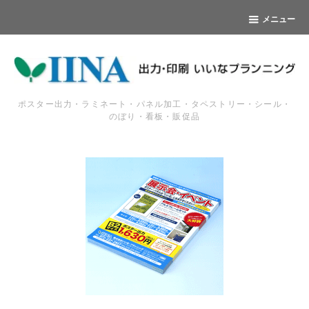
メニュー
ポスター出力・ラミネート・パネル加工・タペストリー・シール・
のぼり・看板・販促品