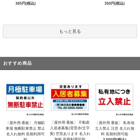
385円(税込)
350円(税込)
もっと見る
おすすめ商品
〔屋外用 看板〕 不動産
〔屋外用 看板〕 月極駐
〔屋外用 看板〕 私有地
入居者募集(背景赤/文字
車場 無断駐車禁止 禁止
立入禁止 注意 名入れ無
黄) 空室あります 名入れ
名入れ無料 長期利用可
料 長期利用可能
無料 長期利用可能
能
3,000円(税込)