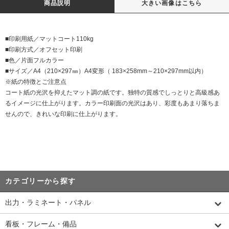
商品説明
大きい画像はこちら
■印刷用紙／マットコート110kg
■印刷方式／オフセット印刷
■色／片面フルカラー
■サイズ／A4（210×297㎜）A4変形（ 183×258mm～210×297mm以内）
※紙の特徴とご注意点
コート紙の光沢を抑えたマット調の紙です。独特の質感でしっとりと高級感あ
るイメージに仕上がります。カラー印刷面の光沢はあり、彩度もあまり落ちま
せんので、きれいな印刷に仕上がります。
カテゴリーから探す
出力・ラミネート・パネル
看板・フレーム・備品