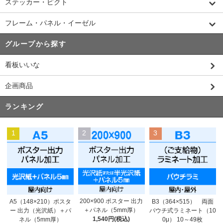
ステッカー・ピクト
フレーム・パネル・イーゼル
グループから探す
看板いいな
企画商品
ランキング
1
2
3
200×900 ポスター 出力
A5（148×210）ポスタ
B3（364×515） 両面
＋パネル（5mm厚）
ー 出力（光沢紙）＋パ
パウチ式ラミネート（10
1,540円(税込)
ネル（5mm厚）
0μ） 10～49枚