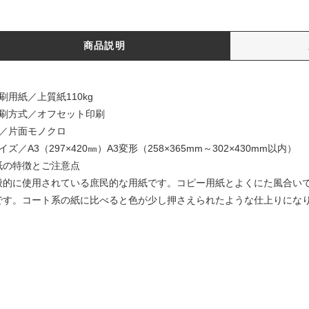
商品説明
刷用紙／上質紙110kg
印刷方式／オフセット印刷
色／片面モノクロ
イズ／A3（297×420㎜）A3変形（258×365mm～302×430mm以内）
紙の特徴とご注意点
般的に使用されている庶民的な用紙です。コピー用紙とよくにた風合い
です。コート系の紙に比べると色が少し押さえられたような仕上りにな