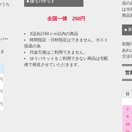
■ ゆうパケット
品の
ゆうち
は当
商品
全国一律 250円
■ 
3辺合計60ｃｍ以内の商品
イバー
時間指定・日時指定はできません。ポスト
初期
投函の為
あれ
りま
代金引換はご利用できません。
方法
ゆうパケットをご利用できない商品は宅配
便で発送させていただきます。
）
営
0円
0円
日
0円
2
9
16