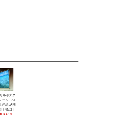
リルポスタ
レーム A1
生産品 納期
業日+配送日
OLD OUT