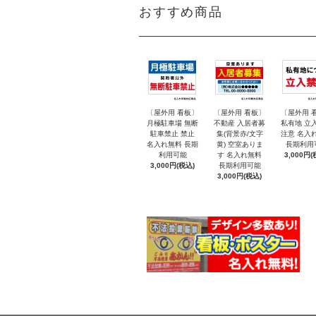
おすすめ商品
〔屋外用 看板〕
〔屋外用 看板〕
〔屋外用 
月極駐車場 無断
不動産 入居者募
私有地 立
駐車禁止 禁止
集(背景赤/文字
注意 名入
名入れ無料 長期
黄) 空室ありま
長期利用
利用可能
す 名入れ無料
3,000円(
3,000円(税込)
長期利用可能
3,000円(税込)