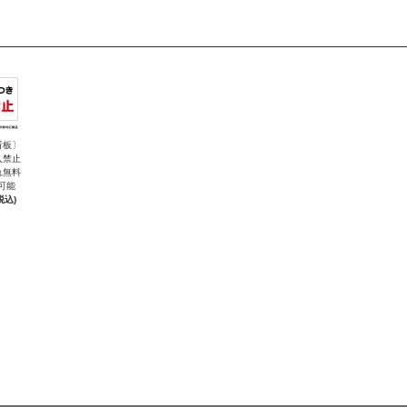
看板〕
入禁止
れ無料
可能
税込)