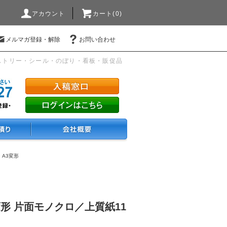
アカウント
カート(0)
メルマガ登録・解除
お問い合わせ
ストリー・シール・のぼり・看板・販促品
・A3変形
変形 片面モノクロ／上質紙11