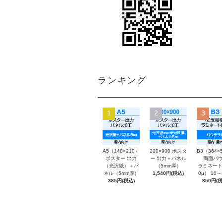
ランキング
1
2
3
A5（148×210）
200×900 ポスタ
B3（364×
ポスター 出力
ー 出力＋パネル
両面パウ
（光沢紙）＋パ
（5mm厚）
ラミネート
ネル（5mm厚）
1,540円(税込)
0μ） 10
385円(税込)
350円(税