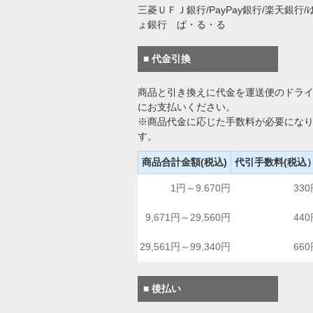
三菱ＵＦＪ銀行/PayPay銀行/楽天銀行/
ょ銀行 ぱ・る・る
■ 代金引換
商品と引き換えに代金を運送便のドラ
にお支払いください。
※商品代金に応じた手数料が必要にな
す。
商品合計金額(税込)
代引手数料(税込
1円～9.670円
33
9,671円～29,560円
44
29,561円～99,340円
66
■ 後払い