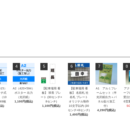
4
5
6
7
8
515）
A2（420×594）
【駐車場用 看
【駐車場用 看
A1 アルミフレ
アク
チ式
ポスター 出力
板】 班長 プレ
板】 名前札 社
ームセット（半
ーフ
（10
（光沢紙）
ート (30センチ×
名札 プレート
光沢紙出力＋パ
受注
～49枚
1,100円(税込)
8センチ)
オリジナル制作
ネル貼り加工
6営
込)
1,100円(税込)
10文字以内 (30
付）
S
センチ×8センチ)
4,290円(税込)
1,400円(税込)