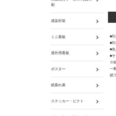
刷
感染対策
■印
ミニ看板
■
■
屋外用看板
■サ
※
一
ポスター
紙
紙垂れ幕
ステッカー・ピクト