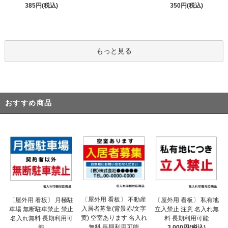
385円(税込)
350円(税込)
もっと見る
おすすめ商品
〔屋外用 看板〕 不動産
〔屋外用 看板〕 月極駐
〔屋外用 看板〕 私有地
入居者募集(背景赤/文字
車場 無断駐車禁止 禁止
立入禁止 注意 名入れ無
黄) 空室あります 名入れ
名入れ無料 長期利用可
料 長期利用可能
無料 長期利用可能
能
3,000円(税込)