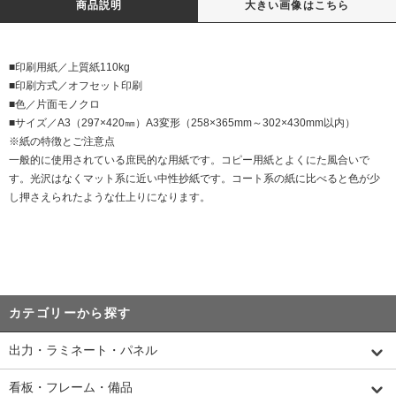
商品説明
大きい画像はこちら
■印刷用紙／上質紙110kg
■印刷方式／オフセット印刷
■色／片面モノクロ
■サイズ／A3（297×420㎜）A3変形（258×365mm～302×430mm以内）
※紙の特徴とご注意点
一般的に使用されている庶民的な用紙です。コピー用紙とよくにた風合いで
す。光沢はなくマット系に近い中性抄紙です。コート系の紙に比べると色が少
し押さえられたような仕上りになります。
カテゴリーから探す
出力・ラミネート・パネル
看板・フレーム・備品