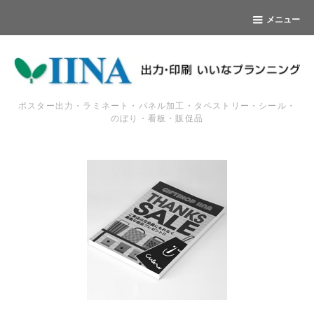
メニュー
ポスター出力・ラミネート・パネル加工・タペストリー・シール・
のぼり・看板・販促品