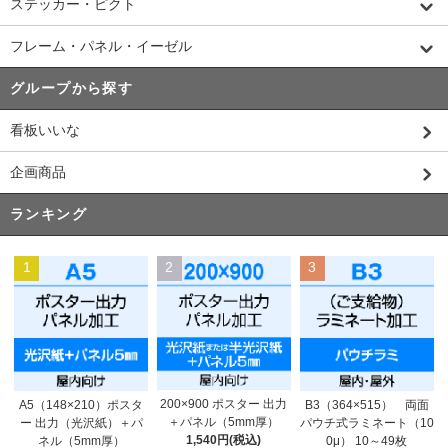
ステッカー・ピクト
フレーム・パネル・イーゼル
グループから探す
看板いいな
企画商品
ランキング
1
2
3
200×900 ポスター 出力
A5（148×210）ポスタ
B3（364×515） 両面
＋パネル（5mm厚）
ー 出力（光沢紙）＋パ
パウチ式ラミネート（10
1,540円(税込)
ネル（5mm厚）
0μ） 10～49枚