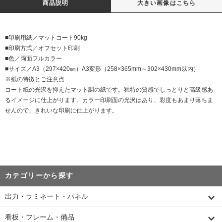
商品説明
大きい画像はこちら
■印刷用紙／マットコート90kg
■印刷方式／オフセット印刷
■色／両面フルカラー
■サイズ／A3（297×420㎜）A3変形（258×365mm～302×430mm以内）
※紙の特徴とご注意点
コート紙の光沢を抑えたマット調の紙です。独特の質感でしっとりと高級感あ
るイメージに仕上がります。カラー印刷面の光沢はあり、彩度もあまり落ちま
せんので、きれいな印刷に仕上がります。
カテゴリーから探す
出力・ラミネート・パネル
看板・フレーム・備品