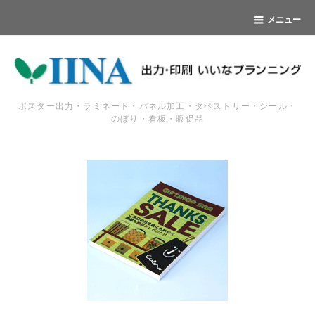
メニュー
ポスター出力・ラミネート・パネル加工・タペストリー・シール・
のぼり・看板・販促品