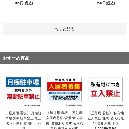
385円(税込)
350円(税込)
もっと見る
おすすめ商品
〔屋外用 看板〕 不動産
〔屋外用 看板〕 月極駐
〔屋外用 看板〕 私有地
入居者募集(背景赤/文字
車場 無断駐車禁止 禁止
立入禁止 注意 名入れ無
黄) 空室あります 名入れ
名入れ無料 長期利用可
料 長期利用可能
無料 長期利用可能
能
3,000円(税込)