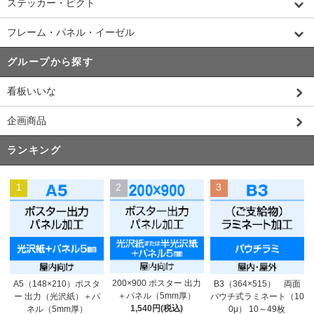
ステッカー・ピクト
フレーム・パネル・イーゼル
グループから探す
看板いいな
企画商品
ランキング
1
2
3
200×900 ポスター 出力
A5（148×210）ポスタ
B3（364×515） 両面
＋パネル（5mm厚）
ー 出力（光沢紙）＋パ
パウチ式ラミネート（10
1,540円(税込)
ネル（5mm厚）
0μ） 10～49枚