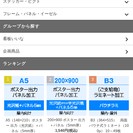
ステッカー・ピクト
フレーム・パネル・イーゼル
グループから探す
看板いいな
企画商品
ランキング
1
2
3
200×900 ポスター 出力
A5（148×210）ポスタ
B3（364×515） 両面
＋パネル（5mm厚）
ー 出力（光沢紙）＋パ
パウチ式ラミネート（10
1,540円(税込)
ネル（5mm厚）
0μ） 10～49枚