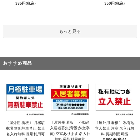
385円(税込)
350円(税込)
もっと見る
おすすめ商品
〔屋外用 看板〕 不動産
〔屋外用 看板〕 月極駐
〔屋外用 看板〕 私有地
入居者募集(背景赤/文字
車場 無断駐車禁止 禁止
立入禁止 注意 名入れ無
黄) 空室あります 名入れ
名入れ無料 長期利用可
料 長期利用可能
無料 長期利用可能
能
3,000円(税込)