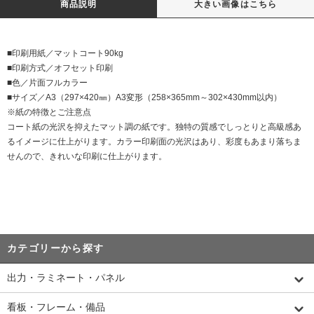
商品説明
大きい画像はこちら
■印刷用紙／マットコート90kg
■印刷方式／オフセット印刷
■色／片面フルカラー
■サイズ／A3（297×420㎜）A3変形（258×365mm～302×430mm以内）
※紙の特徴とご注意点
コート紙の光沢を抑えたマット調の紙です。独特の質感でしっとりと高級感あ
るイメージに仕上がります。カラー印刷面の光沢はあり、彩度もあまり落ちま
せんので、きれいな印刷に仕上がります。
カテゴリーから探す
出力・ラミネート・パネル
看板・フレーム・備品