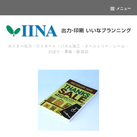
メニュー
ポスター出力・ラミネート・パネル加工・タペストリー・シール・
のぼり・看板・販促品