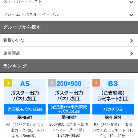
ステッカー・ピクト
フレーム・パネル・イーゼル
グループから探す
看板いいな
企画商品
ランキング
1
2
3
200×900 ポスター 出力
A5（148×210）ポスタ
B3（364×515） 両面
＋パネル（5mm厚）
ー 出力（光沢紙）＋パ
パウチ式ラミネート（10
1,540円(税込)
ネル（5mm厚）
0μ） 10～49枚