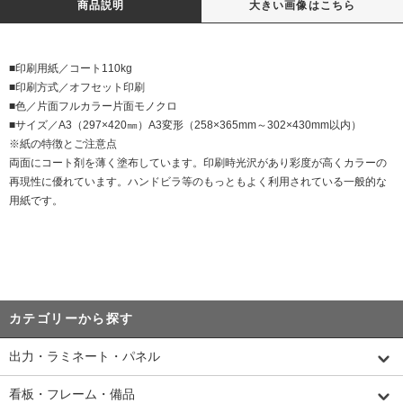
商品説明
大きい画像はこちら
■印刷用紙／コート110kg
■印刷方式／オフセット印刷
■色／片面フルカラー片面モノクロ
■サイズ／A3（297×420㎜）A3変形（258×365mm～302×430mm以内）
※紙の特徴とご注意点
両面にコート剤を薄く塗布しています。印刷時光沢があり彩度が高くカラーの
再現性に優れています。ハンドビラ等のもっともよく利用されている一般的な
用紙です。
カテゴリーから探す
出力・ラミネート・パネル
看板・フレーム・備品