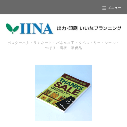
メニュー
ポスター出力・ラミネート・パネル加工・タペストリー・シール・
のぼり・看板・販促品