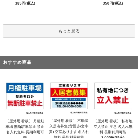
385円(税込)
350円(税込)
もっと見る
おすすめ商品
〔屋外用 看板〕 不動産
〔屋外用 看板〕 月極駐
〔屋外用 看板〕 私有地
入居者募集(背景赤/文字
車場 無断駐車禁止 禁止
立入禁止 注意 名入れ無
黄) 空室あります 名入れ
名入れ無料 長期利用可
料 長期利用可能
無料 長期利用可能
能
3,000円(税込)