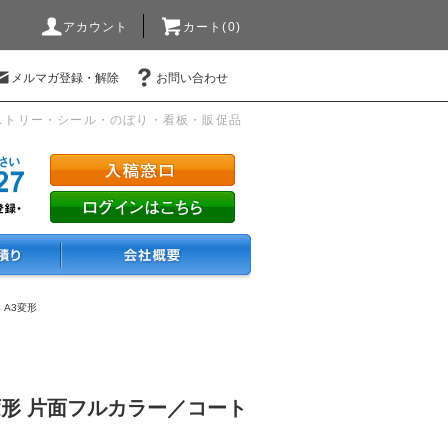
アカウント
カート(0)
メルマガ登録・解除
お問い合わせ
ストリー・シール・のぼり・看板・販促品
・A3変形
変形 片面フルカラー／コート