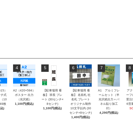
4
5
6
7
8
515）
A2（420×594）
【駐車場用 看
【駐車場用 看
A1 アルミフレ
アク
チ式
ポスター 出力
板】 班長 プレ
板】 名前札 社
ームセット（半
ーフ
（10
（光沢紙）
ート (30センチ×
名札 プレート
光沢紙出力＋パ
受注
～49枚
1,100円(税込)
8センチ)
オリジナル制作
ネル貼り加工
6営
込)
1,100円(税込)
10文字以内 (30
付）
S
センチ×8センチ)
4,290円(税込)
1,400円(税込)