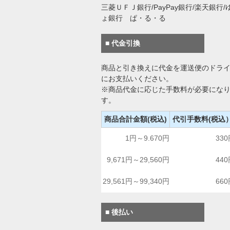
三菱ＵＦＪ銀行/PayPay銀行/楽天銀行/
ょ銀行 ぱ・る・る
■ 代金引換
商品と引き換えに代金を運送便のドラ
にお支払いください。
※商品代金に応じた手数料が必要にな
す。
商品合計金額(税込)
代引手数料(税込
1円～9.670円
33
9,671円～29,560円
44
29,561円～99,340円
66
■ 後払い