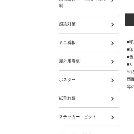
刷
感染対策
■印
ミニ看板
■
■
屋外用看板
■サ
※
両
ポスター
等
紙垂れ幕
ステッカー・ピクト