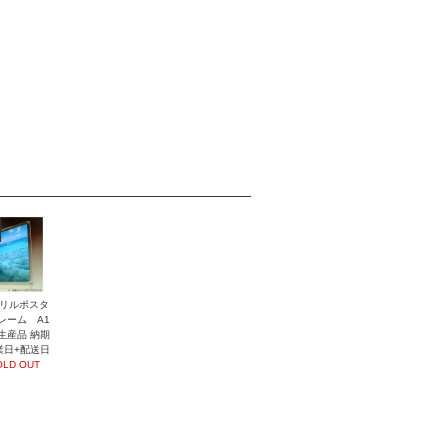
リルポスタ
レーム A1
生産品 納期
業日+配送日
OLD OUT