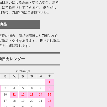
品目違いによる返品・交換の場合、送料
社にて負担させて頂きます。 ※ただし、
到着後、7日以内にご連絡下さい。
不良品
不良の場合、商品到着日より7日以内で
ば返品・交換を承ります。 折り返し返品
等をご連絡致します。
業日カレンダー
2026年8月
月
火
水
木
金
土
1
3
4
5
6
7
8
10
11
12
13
14
15
17
18
19
20
21
22