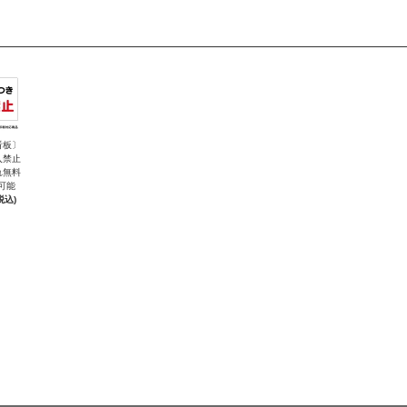
看板〕
入禁止
れ無料
可能
税込)