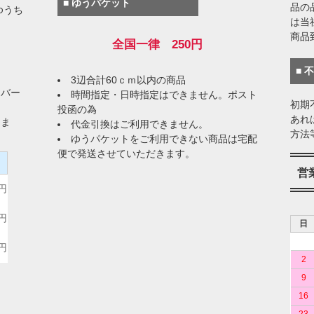
■ ゆうパケット
品の
ゆうち
は当
商品
全国一律 250円
■ 
3辺合計60ｃｍ以内の商品
イバー
時間指定・日時指定はできません。ポスト
初期
投函の為
あれ
りま
代金引換はご利用できません。
方法
ゆうパケットをご利用できない商品は宅配
便で発送させていただきます。
）
営
0円
0円
日
0円
2
9
16