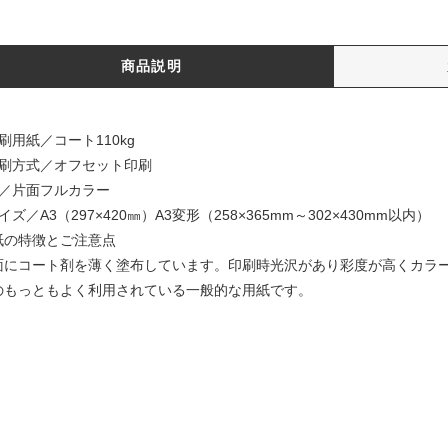
商品説明
刷用紙／コート110kg
印刷方式／オフセット印刷
色／片面フルカラー
イズ／A3（297×420㎜）A3変形（258×365mm～302×430mm以内）
紙の特徴とご注意点
面にコート剤を薄く塗布しています。印刷時光沢があり彩度が高くカラ
のもっともよく利用されている一般的な用紙です。