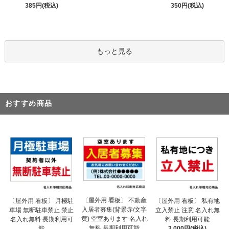
385円(税込)
350円(税込)
もっと見る
おすすめ商品
〔屋外用 看板〕 不動産
〔屋外用 看板〕 月極駐
〔屋外用 看板〕 私有地
入居者募集(背景赤/文字
車場 無断駐車禁止 禁止
立入禁止 注意 名入れ無
黄) 空室あります 名入れ
名入れ無料 長期利用可
料 長期利用可能
無料 長期利用可能
能
3,000円(税込)