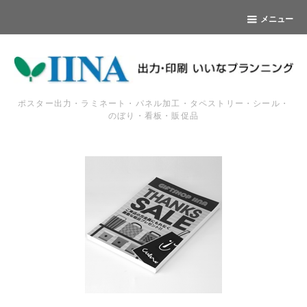
メニュー
ポスター出力・ラミネート・パネル加工・タペストリー・シール・
のぼり・看板・販促品