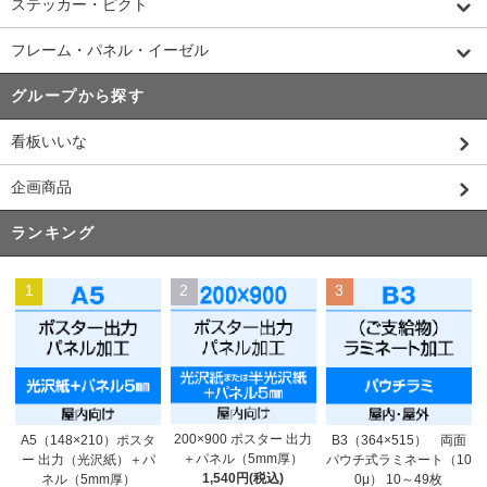
ステッカー・ピクト
フレーム・パネル・イーゼル
グループから探す
看板いいな
企画商品
ランキング
1
2
3
200×900 ポスター 出力
A5（148×210）ポスタ
B3（364×515） 両面
＋パネル（5mm厚）
ー 出力（光沢紙）＋パ
パウチ式ラミネート（10
1,540円(税込)
ネル（5mm厚）
0μ） 10～49枚