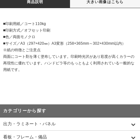
商品説明
大きい画像はこちら
■印刷用紙／コート110kg
■印刷方式／オフセット印刷
■色／両面モノクロ
■サイズ／A3（297×420㎜）A3変形（258×365mm～302×430mm以内）
※紙の特徴とご注意点
両面にコート剤を薄く塗布しています。印刷時光沢があり彩度が高くカラーの
再現性に優れています。ハンドビラ等のもっともよく利用されている一般的な
用紙です。
カテゴリーから探す
出力・ラミネート・パネル
看板・フレーム・備品