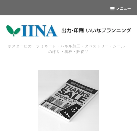
メニュー
ポスター出力・ラミネート・パネル加工・タペストリー・シール・
のぼり・看板・販促品