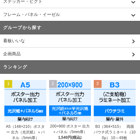
ステッカー・ピクト
フレーム・パネル・イーゼル
グループから探す
看板いいな
企画商品
ランキング
1
2
3
200×900 ポスター 出力
A5（148×210）ポスタ
B3（364×515） 両面
＋パネル（5mm厚）
ー 出力（光沢紙）＋パ
パウチ式ラミネート（10
1,540円(税込)
ネル（5mm厚）
0μ） 10～49枚