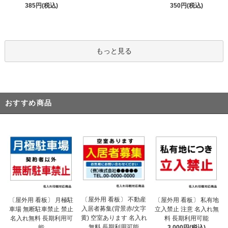
385円(税込)
350円(税込)
もっと見る
おすすめ商品
〔屋外用 看板〕 不動産
〔屋外用 看板〕 月極駐
〔屋外用 看板〕 私有地
入居者募集(背景赤/文字
車場 無断駐車禁止 禁止
立入禁止 注意 名入れ無
黄) 空室あります 名入れ
名入れ無料 長期利用可
料 長期利用可能
無料 長期利用可能
能
3,000円(税込)