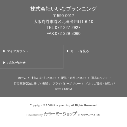
株式会社いいなプランニング
〒590-0017
大阪府堺市堺区北田出井町1-6-10
TEL.072-227-2927
FAX.072-229-8060
▶ マイアカウント
▶ カートを見る
▶ お問い合わせ
ホーム
/
支払い方法について
/
配送・送料について
/
返品について
/
特定商取引法に基づく表記
/
プライバシーポリシー
/
メルマガ登録・解除
/ /
RSS
/
ATOM
Copyright © 2006 iina planning.All Rights Reserved.
Powered by