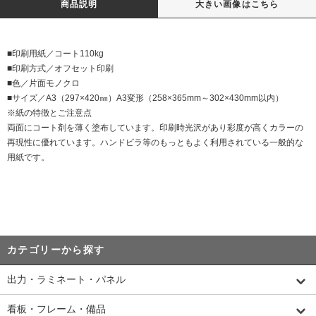
商品説明
大きい画像はこちら
■印刷用紙／コート110kg
■印刷方式／オフセット印刷
■色／片面モノクロ
■サイズ／A3（297×420㎜）A3変形（258×365mm～302×430mm以内）
※紙の特徴とご注意点
両面にコート剤を薄く塗布しています。印刷時光沢があり彩度が高くカラーの
再現性に優れています。ハンドビラ等のもっともよく利用されている一般的な
用紙です。
カテゴリーから探す
出力・ラミネート・パネル
看板・フレーム・備品