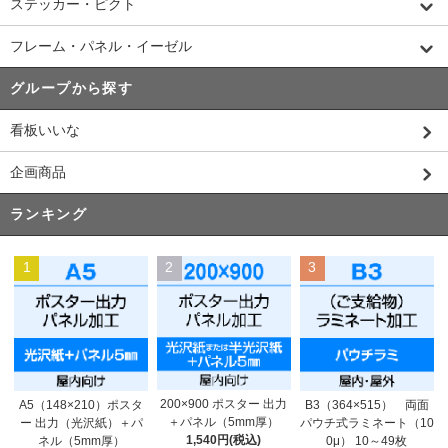
ステッカー・ピクト
フレーム・パネル・イーゼル
グループから探す
看板いいな
企画商品
ランキング
1
2
3
200×900 ポスター 出力
A5（148×210）ポスタ
B3（364×515） 両面
＋パネル（5mm厚）
ー 出力（光沢紙）＋パ
パウチ式ラミネート（10
1,540円(税込)
ネル（5mm厚）
0μ） 10～49枚