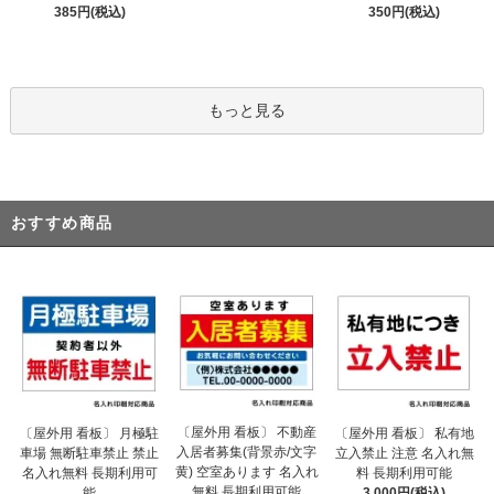
385円(税込)
350円(税込)
もっと見る
おすすめ商品
〔屋外用 看板〕 不動産
〔屋外用 看板〕 月極駐
〔屋外用 看板〕 私有地
入居者募集(背景赤/文字
車場 無断駐車禁止 禁止
立入禁止 注意 名入れ無
黄) 空室あります 名入れ
名入れ無料 長期利用可
料 長期利用可能
無料 長期利用可能
能
3,000円(税込)