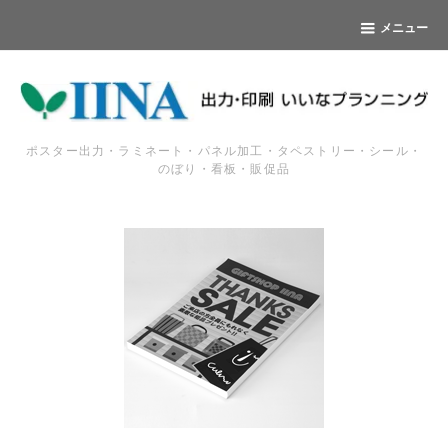
メニュー
ポスター出力・ラミネート・パネル加工・タペストリー・シール・
のぼり・看板・販促品