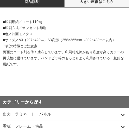
商品説明
大きい画像はこちら
■印刷用紙／コート110kg
■印刷方式／オフセット印刷
■色／片面モノクロ
■サイズ／A3（297×420㎜）A3変形（258×365mm～302×430mm以内）
※紙の特徴とご注意点
両面にコート剤を薄く塗布しています。印刷時光沢があり彩度が高くカラーの
再現性に優れています。ハンドビラ等のもっともよく利用されている一般的な
用紙です。
カテゴリーから探す
出力・ラミネート・パネル
看板・フレーム・備品