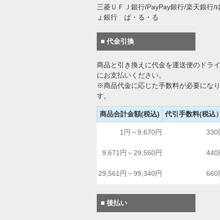
三菱ＵＦＪ銀行/PayPay銀行/楽天銀行/
ょ銀行 ぱ・る・る
■ 代金引換
商品と引き換えに代金を運送便のドラ
にお支払いください。
※商品代金に応じた手数料が必要にな
す。
商品合計金額(税込)
代引手数料(税込
1円～9.670円
33
9,671円～29,560円
44
29,561円～99,340円
66
■ 後払い