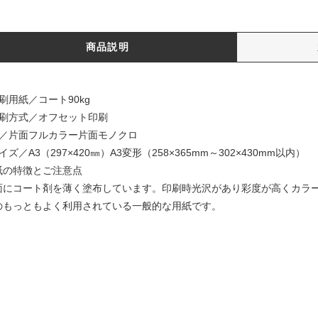
商品説明
刷用紙／コート90kg
印刷方式／オフセット印刷
色／片面フルカラー片面モノクロ
イズ／A3（297×420㎜）A3変形（258×365mm～302×430mm以内）
紙の特徴とご注意点
面にコート剤を薄く塗布しています。印刷時光沢があり彩度が高くカラ
のもっともよく利用されている一般的な用紙です。