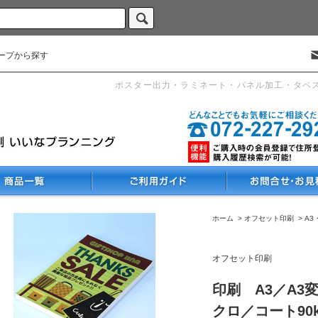
ープから探す
ポスター出力・ラミネート・パネル加工・タペ
ホーム
>
オフセット印刷
>
A3
オフセット印刷
印刷 A3／A3
クロ／コート90k