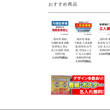
おすすめ商品
〔屋外用 看板〕
〔屋外用 看板〕
〔屋外用 
月極駐車場 無断
不動産 入居者募
私有地 立
駐車禁止 禁止
集(背景赤/文字
注意 名入
名入れ無料 長期
黄) 空室ありま
長期利用
利用可能
す 名入れ無料
3,000円(
3,000円(税込)
長期利用可能
3,000円(税込)