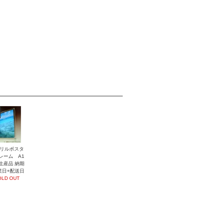
リルポスタ
レーム A1
生産品 納期
業日+配送日
OLD OUT