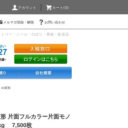
アカウント
カート(0)
メルマガ登録・解除
お問い合わせ
ストリー・シール・のぼり・看板・販促品
・A3変形
変形 片面フルカラー片面モノ
g 7,500枚