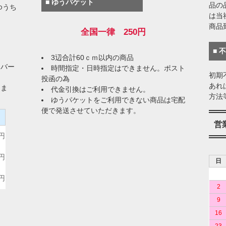
■ ゆうパケット
品の
ゆうち
は当
商品
全国一律 250円
■ 
3辺合計60ｃｍ以内の商品
イバー
時間指定・日時指定はできません。ポスト
初期
投函の為
あれ
りま
代金引換はご利用できません。
方法
ゆうパケットをご利用できない商品は宅配
便で発送させていただきます。
）
営
0円
0円
日
0円
2
9
16