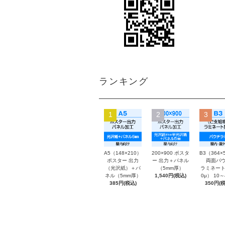
ランキング
1
2
3
A5（148×210）
200×900 ポスタ
B3（364×
ポスター 出力
ー 出力＋パネル
両面パウ
（光沢紙）＋パ
（5mm厚）
ラミネート
ネル（5mm厚）
1,540円(税込)
0μ） 10
385円(税込)
350円(税