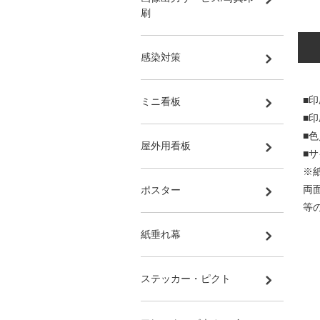
刷
感染対策
■印
ミニ看板
■
■
屋外用看板
■サ
※
両
ポスター
等
紙垂れ幕
ステッカー・ピクト