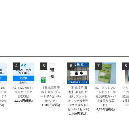
4
5
6
7
8
515）
A2（420×594）
【駐車場用 看
【駐車場用 看
A1 アルミフレ
アク
チ式
ポスター 出力
板】 班長 プレ
板】 名前札 社
ームセット（半
ーフ
（10
（光沢紙）
ート (30センチ×
名札 プレート
光沢紙出力＋パ
受注
～49枚
1,100円(税込)
8センチ)
オリジナル制作
ネル貼り加工
6営
込)
1,100円(税込)
10文字以内 (30
付）
S
センチ×8センチ)
4,290円(税込)
1,400円(税込)