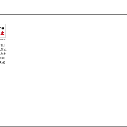
看板〕
入禁止
れ無料
可能
税込)