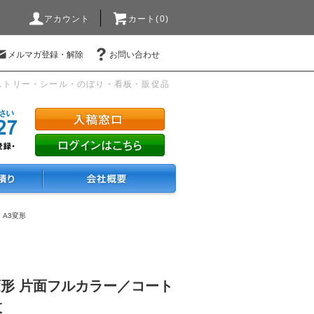
アカウント
カート(0)
メルマガ登録・解除
お問い合わせ
ストリー・シール・のぼり・看板・販促品
・A3変形
変形 片面フルカラー／コート
枚