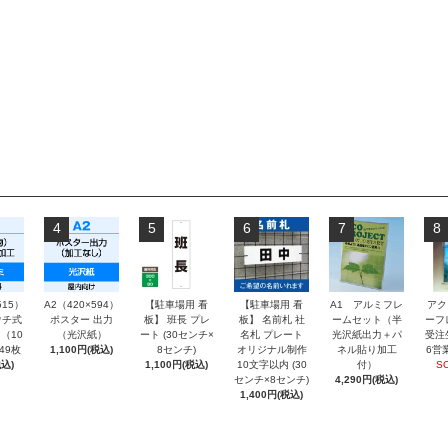
4
5
6
7
8
515）
A2（420×594）
【駐車場用 看
【駐車場用 看
A1 アルミフレ
アク
チ式
ポスター 出力
板】 班長 プレ
板】 名前札 社
ームセット（半
ーフ
（10
（光沢紙）
ート (30センチ×
名札 プレート
光沢紙出力＋パ
受注
～49枚
1,100円(税込)
8センチ)
オリジナル制作
ネル貼り加工
6営
込)
1,100円(税込)
10文字以内 (30
付）
S
センチ×8センチ)
4,290円(税込)
1,400円(税込)