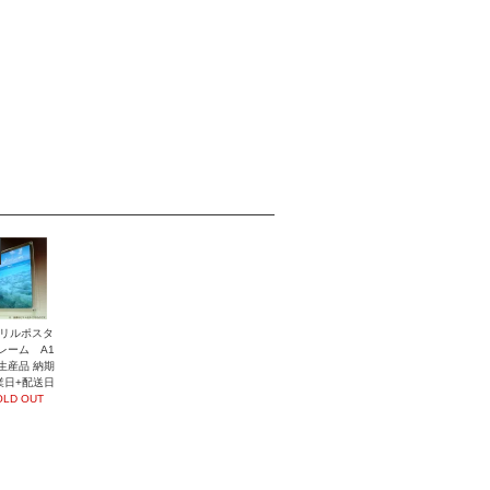
リルポスタ
レーム A1
生産品 納期
業日+配送日
OLD OUT