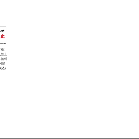
看板〕
入禁止
れ無料
可能
税込)