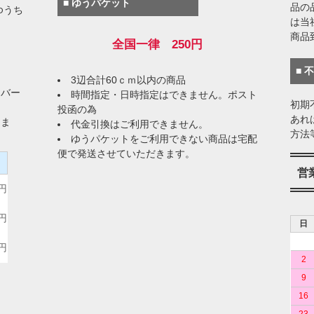
■ ゆうパケット
品の
ゆうち
は当
商品
全国一律 250円
■ 
3辺合計60ｃｍ以内の商品
イバー
時間指定・日時指定はできません。ポスト
初期
投函の為
あれ
りま
代金引換はご利用できません。
方法
ゆうパケットをご利用できない商品は宅配
便で発送させていただきます。
）
営
0円
0円
日
0円
2
9
16