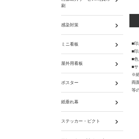
刷
感染対策
■印
ミニ看板
■
■
屋外用看板
■サ
※
両
ポスター
等
紙垂れ幕
ステッカー・ピクト