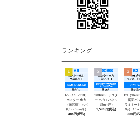
ランキング
1
2
3
A5（148×210）
200×900 ポスタ
B3（364×
ポスター 出力
ー 出力＋パネル
両面パウ
（光沢紙）＋パ
（5mm厚）
ラミネート
ネル（5mm厚）
1,540円(税込)
0μ） 10
385円(税込)
350円(税