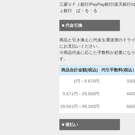
三菱ＵＦＪ銀行/PayPay銀行/楽天銀行/
ょ銀行 ぱ・る・る
■ 代金引換
商品と引き換えに代金を運送便のドラ
にお支払いください。
※商品代金に応じた手数料が必要にな
す。
商品合計金額(税込)
代引手数料(税込
1円～9.670円
33
9,671円～29,560円
44
29,561円～99,340円
66
■ 後払い