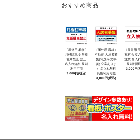
おすすめ商品
〔屋外用 看板〕
〔屋外用 看板〕
〔屋外用 
月極駐車場 無断
不動産 入居者募
私有地 立
駐車禁止 禁止
集(背景赤/文字
注意 名入
名入れ無料 長期
黄) 空室ありま
長期利用
利用可能
す 名入れ無料
3,000円(
3,000円(税込)
長期利用可能
3,000円(税込)