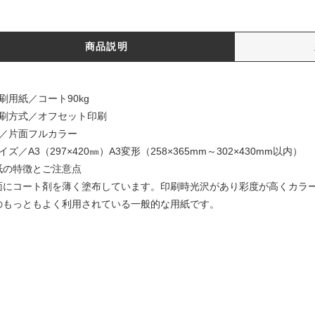
商品説明
刷用紙／コート90kg
印刷方式／オフセット印刷
色／片面フルカラー
イズ／A3（297×420㎜）A3変形（258×365mm～302×430mm以内）
紙の特徴とご注意点
面にコート剤を薄く塗布しています。印刷時光沢があり彩度が高くカラ
のもっともよく利用されている一般的な用紙です。