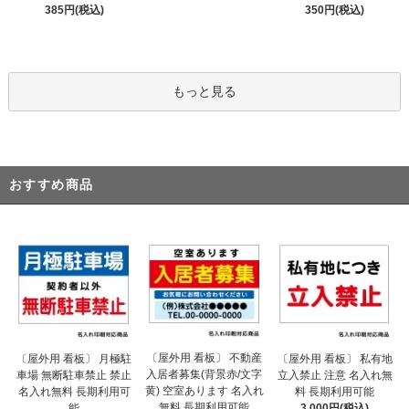
385円(税込)
350円(税込)
もっと見る
おすすめ商品
〔屋外用 看板〕 不動産
〔屋外用 看板〕 月極駐
〔屋外用 看板〕 私有地
入居者募集(背景赤/文字
車場 無断駐車禁止 禁止
立入禁止 注意 名入れ無
黄) 空室あります 名入れ
名入れ無料 長期利用可
料 長期利用可能
無料 長期利用可能
能
3,000円(税込)