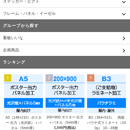
ステッカー・ピクト
フレーム・パネル・イーゼル
グループから探す
看板いいな
企画商品
ランキング
1
2
3
200×900 ポスター 出力
A5（148×210）ポスタ
B3（364×515） 両面
＋パネル（5mm厚）
ー 出力（光沢紙）＋パ
パウチ式ラミネート（10
1,540円(税込)
ネル（5mm厚）
0μ） 10～49枚