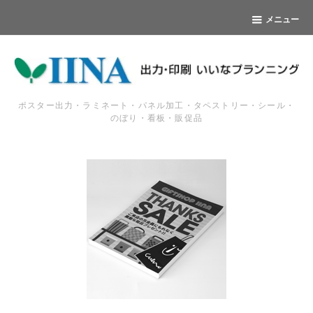
メニュー
ポスター出力・ラミネート・パネル加工・タペストリー・シール・
のぼり・看板・販促品