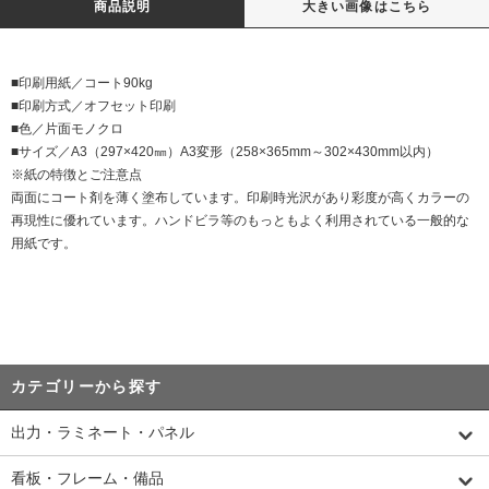
商品説明
大きい画像はこちら
■印刷用紙／コート90kg
■印刷方式／オフセット印刷
■色／片面モノクロ
■サイズ／A3（297×420㎜）A3変形（258×365mm～302×430mm以内）
※紙の特徴とご注意点
両面にコート剤を薄く塗布しています。印刷時光沢があり彩度が高くカラーの
再現性に優れています。ハンドビラ等のもっともよく利用されている一般的な
用紙です。
カテゴリーから探す
出力・ラミネート・パネル
看板・フレーム・備品