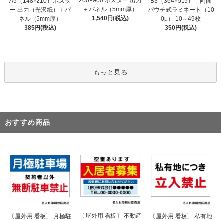
200×900 ポスター 出力
A5（148×210）ポスタ
B3（364×515） 両面
＋パネル（5mm厚）
ー 出力（光沢紙）＋パ
パウチ式ラミネート（10
1,540円(税込)
ネル（5mm厚）
0μ） 10～49枚
385円(税込)
350円(税込)
もっと見る
おすすめ商品
〔屋外用 看板〕 不動産
〔屋外用 看板〕 月極駐
〔屋外用 看板〕 私有地