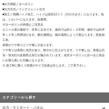
■出力用紙／ターポリン
■出力方式／インクジェット出力
■加工／四隅ハトメ加工。ハトメは直径12ミリ（穴の大きさ）になります。色
は、シルバーになります。短期用。
※ターポリンの特徴とご注意点
ビニール系の素材で、非常に丈夫です。屋内では約１～２年間、屋外では約半
年～１年ご利用頂けます。耐久期間は、掲示場所によって異なります。防炎加
工布。
表面がツヤ有りとツヤ無しがあります。
ツヤ有りは表面に光沢があり、鮮やかに仕上がります。ツヤ無しは、表面は日
光・蛍光灯の反射防止加工が施されています。光沢ターポリンと比べると色合
いが落ち着いた印象になります。
※ 加工時に数ミリ程度のサイズ誤差は生じます。ご了承下さい。
カテゴリーから探す
出力・ラミネート・パネル