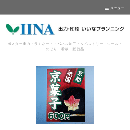
メニュー
ポスター出力・ラミネート・パネル加工・タペストリー・シール・
のぼり・看板・販促品