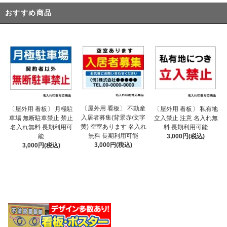
おすすめ商品
〔屋外用 看板〕 不動産
〔屋外用 看板〕 月極駐
〔屋外用 看板〕 私有地
入居者募集(背景赤/文字
車場 無断駐車禁止 禁止
立入禁止 注意 名入れ無
黄) 空室あります 名入れ
名入れ無料 長期利用可
料 長期利用可能
無料 長期利用可能
能
3,000円(税込)
3,000円(税込)
3,000円(税込)