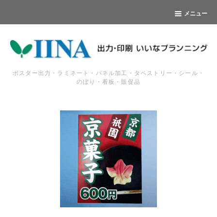
メニュー
ポスター出力・ラミネート・パネル加工・タペストリー・シール・
のぼり・看板・販促品